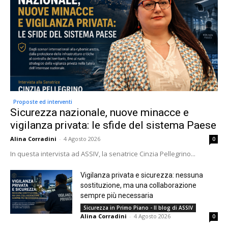
Proposte ed interventi
Sicurezza nazionale, nuove minacce e
vigilanza privata: le sfide del sistema Paese
Alina Corradini
-
4 Agosto 2026
0
In questa intervista ad ASSIV, la senatrice Cinzia Pellegrino...
Vigilanza privata e sicurezza: nessuna
sostituzione, ma una collaborazione
sempre più necessaria
Sicurezza in Primo Piano - Il blog di ASSIV
Alina Corradini
-
4 Agosto 2026
0