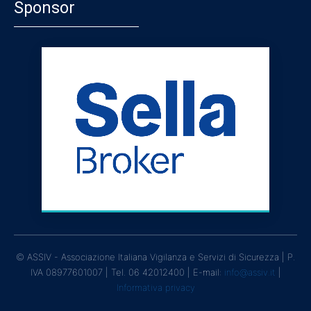
Sponsor
© ASSIV - Associazione Italiana Vigilanza e Servizi di Sicurezza | P.
IVA 08977601007 | Tel. 06 42012400 | E-mail:
info@assiv.it
|
Informativa privacy