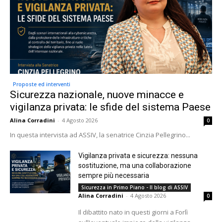
Proposte ed interventi
Sicurezza nazionale, nuove minacce e
vigilanza privata: le sfide del sistema Paese
Alina Corradini
-
4 Agosto 2026
0
In questa intervista ad ASSIV, la senatrice Cinzia Pellegrino...
Vigilanza privata e sicurezza: nessuna
sostituzione, ma una collaborazione
sempre più necessaria
Sicurezza in Primo Piano - Il blog di ASSIV
Alina Corradini
-
4 Agosto 2026
0
Il dibattito nato in questi giorni a Forlì