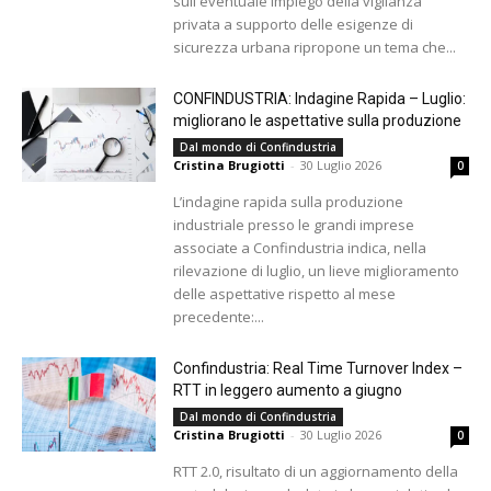
sull'eventuale impiego della vigilanza
privata a supporto delle esigenze di
sicurezza urbana ripropone un tema che...
CONFINDUSTRIA: Indagine Rapida – Luglio:
migliorano le aspettative sulla produzione
Dal mondo di Confindustria
Cristina Brugiotti
-
30 Luglio 2026
0
L’indagine rapida sulla produzione
industriale presso le grandi imprese
associate a Confindustria indica, nella
rilevazione di luglio, un lieve miglioramento
delle aspettative rispetto al mese
precedente:...
Confindustria: Real Time Turnover Index –
RTT in leggero aumento a giugno
Dal mondo di Confindustria
Cristina Brugiotti
-
30 Luglio 2026
0
RTT 2.0, risultato di un aggiornamento della