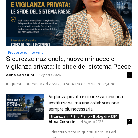
Proposte ed interventi
Sicurezza nazionale, nuove minacce e
vigilanza privata: le sfide del sistema Paese
Alina Corradini
-
4 Agosto 2026
0
In questa intervista ad ASSIV, la senatrice Cinzia Pellegrino...
Vigilanza privata e sicurezza: nessuna
sostituzione, ma una collaborazione
sempre più necessaria
Sicurezza in Primo Piano - Il blog di ASSIV
Alina Corradini
-
4 Agosto 2026
0
Il dibattito nato in questi giorni a Forlì