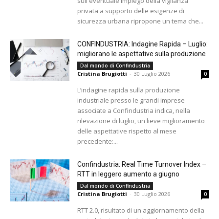
sull'eventuale impiego della vigilanza
privata a supporto delle esigenze di
sicurezza urbana ripropone un tema che...
CONFINDUSTRIA: Indagine Rapida – Luglio:
migliorano le aspettative sulla produzione
Dal mondo di Confindustria
Cristina Brugiotti
-
30 Luglio 2026
0
L’indagine rapida sulla produzione
industriale presso le grandi imprese
associate a Confindustria indica, nella
rilevazione di luglio, un lieve miglioramento
delle aspettative rispetto al mese
precedente:...
Confindustria: Real Time Turnover Index –
RTT in leggero aumento a giugno
Dal mondo di Confindustria
Cristina Brugiotti
-
30 Luglio 2026
0
RTT 2.0, risultato di un aggiornamento della