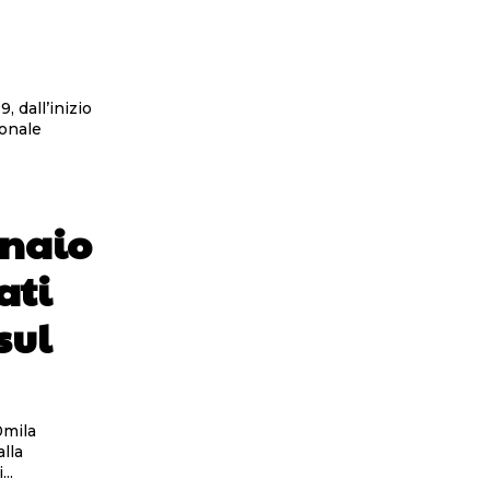
, dall’inizio
nnaio
ati
sul
0mila
..