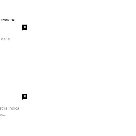
cessaria
0
 delle
0
tria indica,
:...