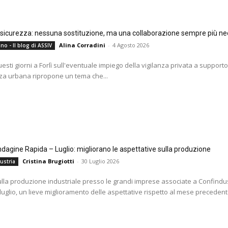
e sicurezza: nessuna sostituzione, ma una collaborazione sempre più ne
Alina Corradini
-
4 Agosto 2026
no - Il blog di ASSIV
questi giorni a Forlì sull'eventuale impiego della vigilanza privata a supporto
za urbana ripropone un tema che...
agine Rapida – Luglio: migliorano le aspettative sulla produzione
Cristina Brugiotti
-
30 Luglio 2026
ustria
ulla produzione industriale presso le grandi imprese associate a Confindus
 luglio, un lieve miglioramento delle aspettative rispetto al mese precedente