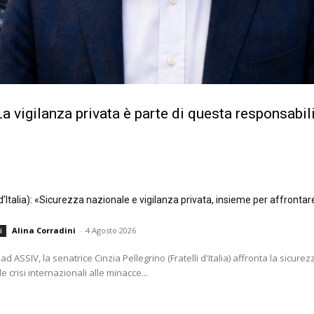
a vigilanza privata è parte di questa responsabil
i d’Italia): «Sicurezza nazionale e vigilanza privata, insieme per affrontar
Alina Corradini
-
4 Agosto 2026
i
ad ASSIV, la senatrice Cinzia Pellegrino (Fratelli d'Italia) affronta la sicurezz
e crisi internazionali alle minacce...