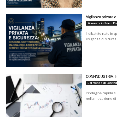
Vigilanza privata 
Sicurezza in Primo Pia
Il dibattito nato in 
esigenze di sicurez
CONFINDUSTRIA: Ind
Dal mondo di Confind
L’indagine rapida s
nella rilevazione di