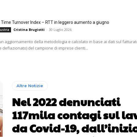
l Time Turnover Index – RTT in leggero aumento a giugno
Cristina Brugiotti
-
30 Luglio 2026
ustria
i un aggiornamento della metodologia e calcolato in base ai dati sul fatturat
 deflazionato) del campione di imprese clienti...
Altre Notizie
Nel 2022 denunciati
117mila contagi sul la
da Covid-19, dall’inizi