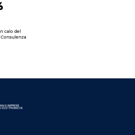
%
in calo del