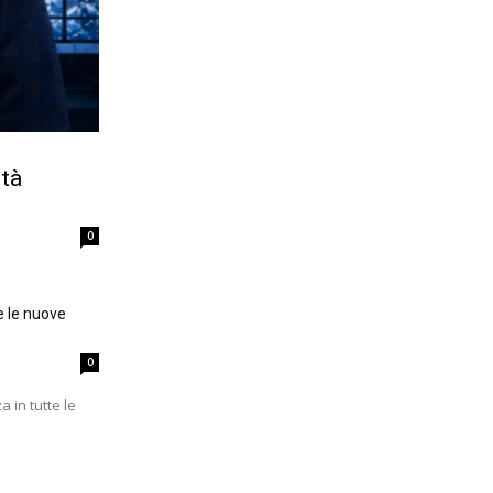
ità
0
e le nuove
0
a in tutte le