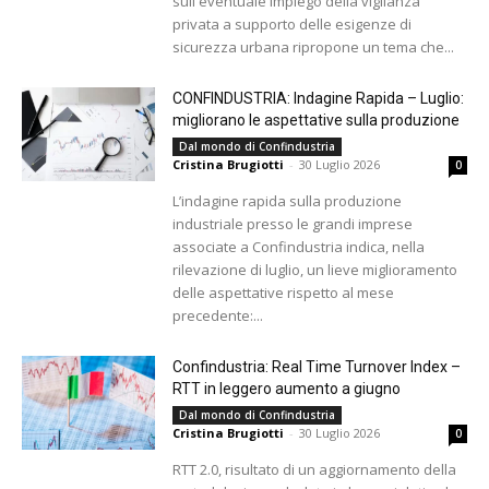
sull'eventuale impiego della vigilanza
privata a supporto delle esigenze di
sicurezza urbana ripropone un tema che...
CONFINDUSTRIA: Indagine Rapida – Luglio:
migliorano le aspettative sulla produzione
Dal mondo di Confindustria
Cristina Brugiotti
-
30 Luglio 2026
0
L’indagine rapida sulla produzione
industriale presso le grandi imprese
associate a Confindustria indica, nella
rilevazione di luglio, un lieve miglioramento
delle aspettative rispetto al mese
precedente:...
Confindustria: Real Time Turnover Index –
RTT in leggero aumento a giugno
Dal mondo di Confindustria
Cristina Brugiotti
-
30 Luglio 2026
0
RTT 2.0, risultato di un aggiornamento della