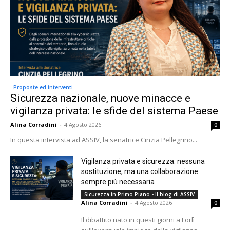
Proposte ed interventi
Sicurezza nazionale, nuove minacce e
vigilanza privata: le sfide del sistema Paese
Alina Corradini
-
4 Agosto 2026
0
In questa intervista ad ASSIV, la senatrice Cinzia Pellegrino...
Vigilanza privata e sicurezza: nessuna
sostituzione, ma una collaborazione
sempre più necessaria
Sicurezza in Primo Piano - Il blog di ASSIV
Alina Corradini
-
4 Agosto 2026
0
Il dibattito nato in questi giorni a Forlì