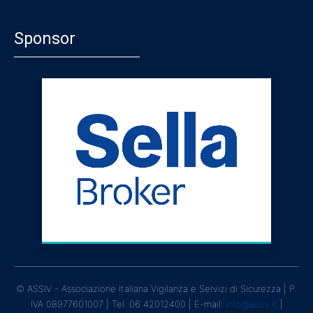
Sponsor
© ASSIV - Associazione Italiana Vigilanza e Servizi di Sicurezza | P.
IVA 08977601007 | Tel. 06 42012400 | E-mail:
info@assiv.it
|