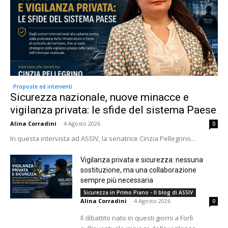
Proposte ed interventi
Sicurezza nazionale, nuove minacce e
vigilanza privata: le sfide del sistema Paese
Alina Corradini
-
4 Agosto 2026
0
In questa intervista ad ASSIV, la senatrice Cinzia Pellegrino...
Vigilanza privata e sicurezza: nessuna
sostituzione, ma una collaborazione
sempre più necessaria
Sicurezza in Primo Piano - Il blog di ASSIV
Alina Corradini
-
4 Agosto 2026
0
Il dibattito nato in questi giorni a Forlì