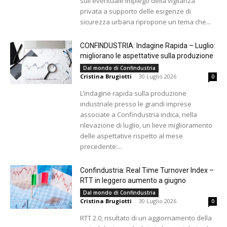
sull'eventuale impiego della vigilanza
privata a supporto delle esigenze di
sicurezza urbana ripropone un tema che...
CONFINDUSTRIA: Indagine Rapida – Luglio:
migliorano le aspettative sulla produzione
Dal mondo di Confindustria
Cristina Brugiotti
-
30 Luglio 2026
0
L’indagine rapida sulla produzione
industriale presso le grandi imprese
associate a Confindustria indica, nella
rilevazione di luglio, un lieve miglioramento
delle aspettative rispetto al mese
precedente:...
Confindustria: Real Time Turnover Index –
RTT in leggero aumento a giugno
Dal mondo di Confindustria
Cristina Brugiotti
-
30 Luglio 2026
0
RTT 2.0, risultato di un aggiornamento della