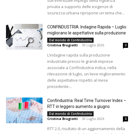
sull'eventuale impiego della vigilanza
privata a supporto delle esigenze di
sicurezza urbana ripropone un tema che...
CONFINDUSTRIA: Indagine Rapida – Luglio:
migliorano le aspettative sulla produzione
Dal mondo di Confindustria
Cristina Brugiotti
-
30 Luglio 2026
0
L’indagine rapida sulla produzione
industriale presso le grandi imprese
associate a Confindustria indica, nella
rilevazione di luglio, un lieve miglioramento
delle aspettative rispetto al mese
precedente:...
Confindustria: Real Time Turnover Index –
RTT in leggero aumento a giugno
Dal mondo di Confindustria
Cristina Brugiotti
-
30 Luglio 2026
0
RTT 2.0, risultato di un aggiornamento della