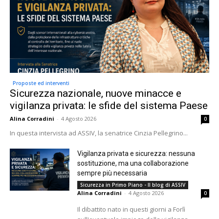
Proposte ed interventi
Sicurezza nazionale, nuove minacce e
vigilanza privata: le sfide del sistema Paese
Alina Corradini
-
4 Agosto 2026
0
In questa intervista ad ASSIV, la senatrice Cinzia Pellegrino...
Vigilanza privata e sicurezza: nessuna
sostituzione, ma una collaborazione
sempre più necessaria
Sicurezza in Primo Piano - Il blog di ASSIV
Alina Corradini
-
4 Agosto 2026
0
Il dibattito nato in questi giorni a Forlì