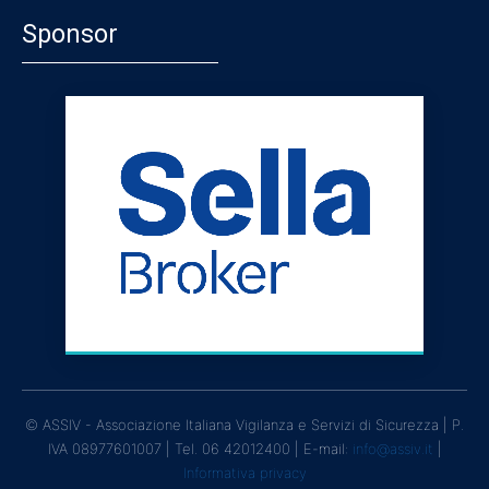
Sponsor
© ASSIV - Associazione Italiana Vigilanza e Servizi di Sicurezza | P.
IVA 08977601007 | Tel. 06 42012400 | E-mail:
info@assiv.it
|
Informativa privacy