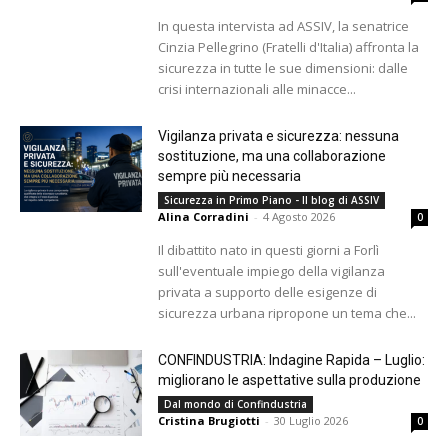
In questa intervista ad ASSIV, la senatrice
Cinzia Pellegrino (Fratelli d'Italia) affronta la
sicurezza in tutte le sue dimensioni: dalle
crisi internazionali alle minacce...
Vigilanza privata e sicurezza: nessuna
sostituzione, ma una collaborazione
sempre più necessaria
Sicurezza in Primo Piano - Il blog di ASSIV
Alina Corradini
-
4 Agosto 2026
0
Il dibattito nato in questi giorni a Forlì
sull'eventuale impiego della vigilanza
privata a supporto delle esigenze di
sicurezza urbana ripropone un tema che...
CONFINDUSTRIA: Indagine Rapida – Luglio:
migliorano le aspettative sulla produzione
Dal mondo di Confindustria
Cristina Brugiotti
-
30 Luglio 2026
0