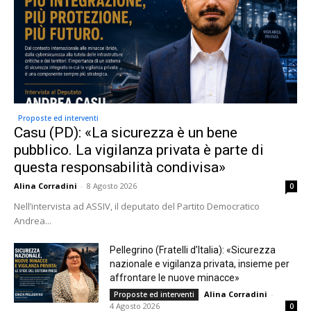
Proposte ed interventi
Casu (PD): «La sicurezza è un bene
pubblico. La vigilanza privata è parte di
questa responsabilità condivisa»
Alina Corradini
-
8 Agosto 2026
0
Nell’intervista ad ASSIV, il deputato del Partito Democratico
Andrea...
Pellegrino (Fratelli d’Italia): «Sicurezza
nazionale e vigilanza privata, insieme per
affrontare le nuove minacce»
Alina Corradini
-
Proposte ed interventi
4 Agosto 2026
0