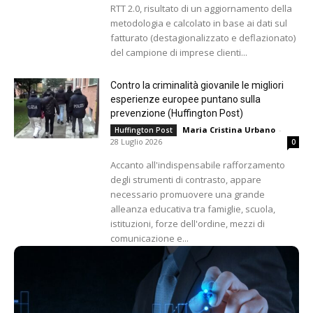
RTT 2.0, risultato di un aggiornamento della
metodologia e calcolato in base ai dati sul
fatturato (destagionalizzato e deflazionato)
del campione di imprese clienti...
Contro la criminalità giovanile le migliori
esperienze europee puntano sulla
prevenzione (Huffington Post)
Maria Cristina Urbano
-
Huffington Post
28 Luglio 2026
0
Accanto all'indispensabile rafforzamento
degli strumenti di contrasto, appare
necessario promuovere una grande
alleanza educativa tra famiglie, scuola,
istituzioni, forze dell'ordine, mezzi di
comunicazione e...