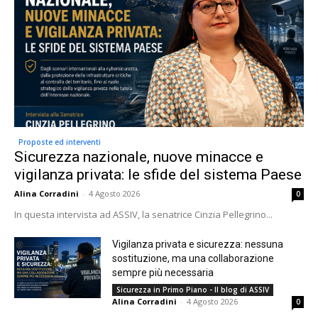
Proposte ed interventi
Sicurezza nazionale, nuove minacce e
vigilanza privata: le sfide del sistema Paese
Alina Corradini
-
4 Agosto 2026
0
In questa intervista ad ASSIV, la senatrice Cinzia Pellegrino...
Vigilanza privata e sicurezza: nessuna
sostituzione, ma una collaborazione
sempre più necessaria
Sicurezza in Primo Piano - Il blog di ASSIV
Alina Corradini
-
4 Agosto 2026
0