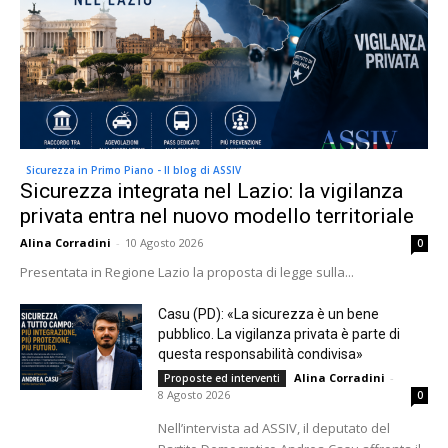
Sicurezza in Primo Piano - Il blog di ASSIV
Sicurezza integrata nel Lazio: la vigilanza
privata entra nel nuovo modello territoriale
Alina Corradini
-
10 Agosto 2026
0
Presentata in Regione Lazio la proposta di legge sulla...
Casu (PD): «La sicurezza è un bene
pubblico. La vigilanza privata è parte di
questa responsabilità condivisa»
Alina Corradini
-
Proposte ed interventi
8 Agosto 2026
0
Nell’intervista ad ASSIV, il deputato del