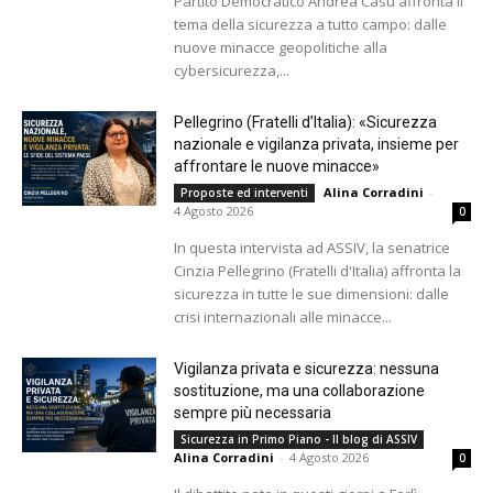
Partito Democratico Andrea Casu affronta il
tema della sicurezza a tutto campo: dalle
nuove minacce geopolitiche alla
cybersicurezza,...
Pellegrino (Fratelli d’Italia): «Sicurezza
nazionale e vigilanza privata, insieme per
affrontare le nuove minacce»
Alina Corradini
-
Proposte ed interventi
4 Agosto 2026
0
In questa intervista ad ASSIV, la senatrice
Cinzia Pellegrino (Fratelli d'Italia) affronta la
sicurezza in tutte le sue dimensioni: dalle
crisi internazionali alle minacce...
Vigilanza privata e sicurezza: nessuna
sostituzione, ma una collaborazione
sempre più necessaria
Sicurezza in Primo Piano - Il blog di ASSIV
Alina Corradini
-
4 Agosto 2026
0