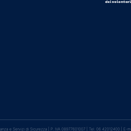
dei volontar
lanza e Servizi di Sicurezza | P. IVA 08977601007 | Tel. 06 42012400 | E-m