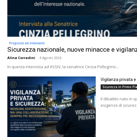
Proposte ed interventi
Sicurezza nazionale, nuove minacce e vigilanz
Alina Corradini
-
4 Agosto 2026
In questa intervista ad ASSIV, la senatrice Cinzia Pellegrino...
Vigilanza privata 
Sicurezza in Primo Pia
Il dibattito nato in 
esigenze di sicurez