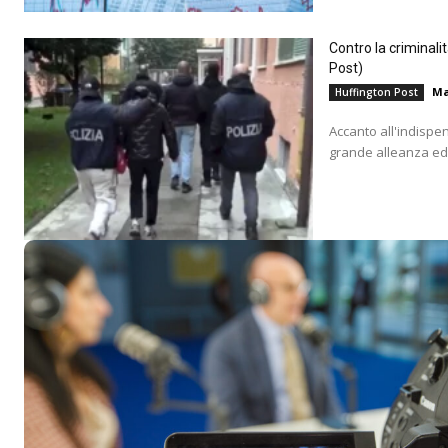
Contro la criminali
Post)
Ma
Huffington Post
Accanto all'indispe
grande alleanza educ