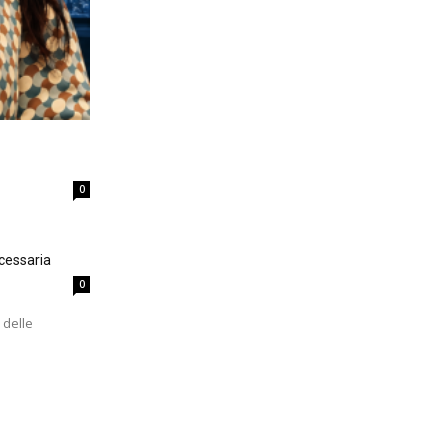
0
cessaria
0
 delle