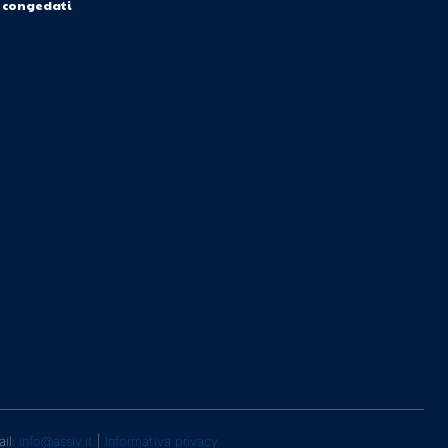
i congedati
ail:
info@assiv.it
|
Informativa privacy