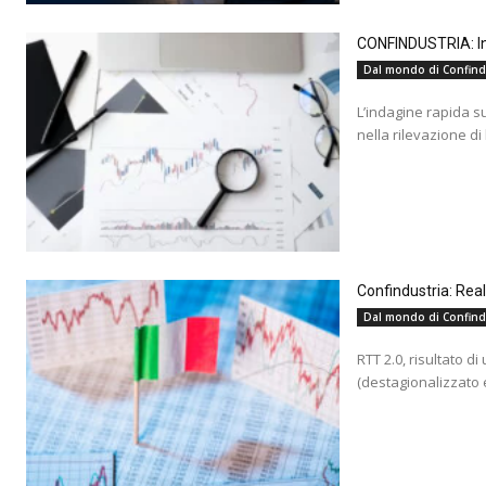
CONFINDUSTRIA: Ind
Dal mondo di Confind
L’indagine rapida s
nella rilevazione di
Confindustria: Rea
Dal mondo di Confind
RTT 2.0, risultato d
(destagionalizzato e