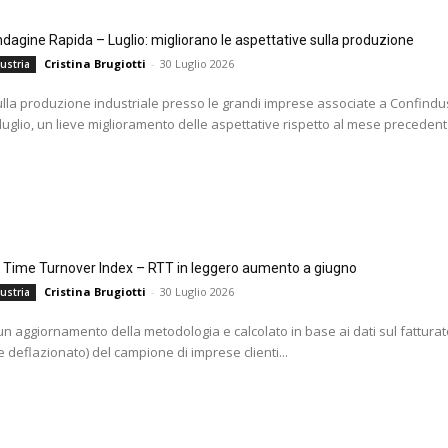
agine Rapida – Luglio: migliorano le aspettative sulla produzione
Cristina Brugiotti
-
30 Luglio 2026
ustria
ulla produzione industriale presso le grandi imprese associate a Confindus
 luglio, un lieve miglioramento delle aspettative rispetto al mese precedente
l Time Turnover Index – RTT in leggero aumento a giugno
Cristina Brugiotti
-
30 Luglio 2026
ustria
i un aggiornamento della metodologia e calcolato in base ai dati sul fatturat
 deflazionato) del campione di imprese clienti...