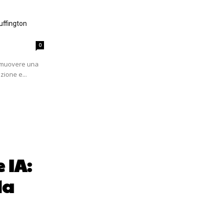
uffington
0
romuovere una
zione e...
 IA:
da