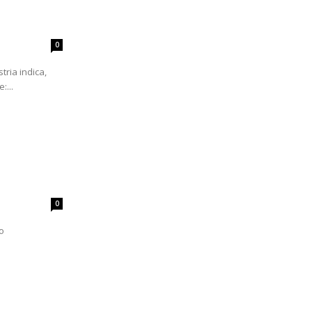
0
tria indica,
:...
0
o