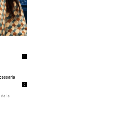
0
cessaria
0
 delle