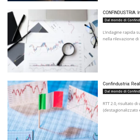
CONFINDUSTRIA: Ind
Dal mondo di Confind
L’indagine rapida s
nella rilevazione di
Confindustria: Rea
Dal mondo di Confind
RTT 2.0, risultato d
(destagionalizzato e