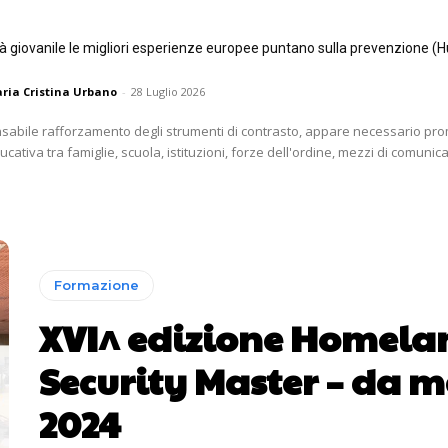
tà giovanile le migliori esperienze europee puntano sulla prevenzione (H
ria Cristina Urbano
-
28 Luglio 2026
nsabile rafforzamento degli strumenti di contrasto, appare necessario p
ativa tra famiglie, scuola, istituzioni, forze dell'ordine, mezzi di comunica
Formazione
XVI^ edizione Homela
Security Master – da 
2024