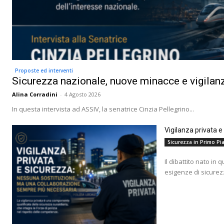
Proposte ed interventi
Sicurezza nazionale, nuove minacce e vigilanz
Alina Corradini
-
4 Agosto 2026
In questa intervista ad ASSIV, la senatrice Cinzia Pellegrino...
Vigilanza privata 
Sicurezza in Primo Pia
Il dibattito nato in 
esigenze di sicurez