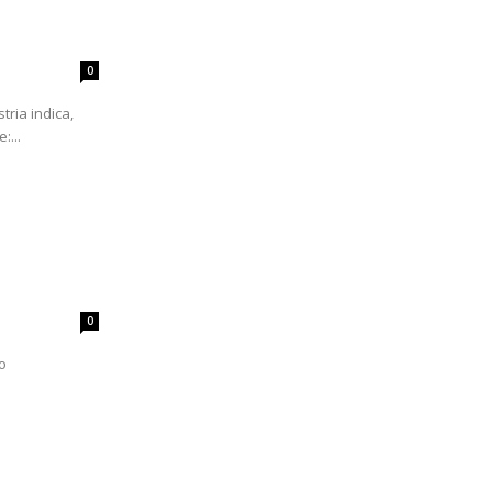
0
tria indica,
:...
0
o