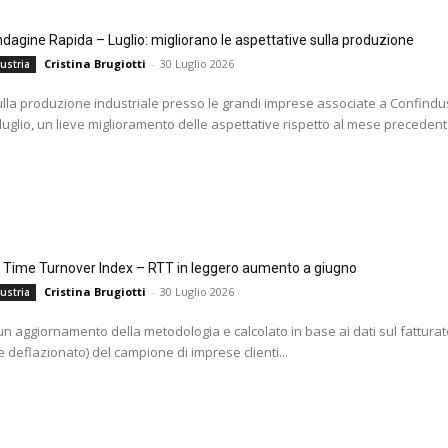
agine Rapida – Luglio: migliorano le aspettative sulla produzione
Cristina Brugiotti
-
30 Luglio 2026
ustria
ulla produzione industriale presso le grandi imprese associate a Confindus
 luglio, un lieve miglioramento delle aspettative rispetto al mese precedente
l Time Turnover Index – RTT in leggero aumento a giugno
Cristina Brugiotti
-
30 Luglio 2026
ustria
i un aggiornamento della metodologia e calcolato in base ai dati sul fatturat
 deflazionato) del campione di imprese clienti...