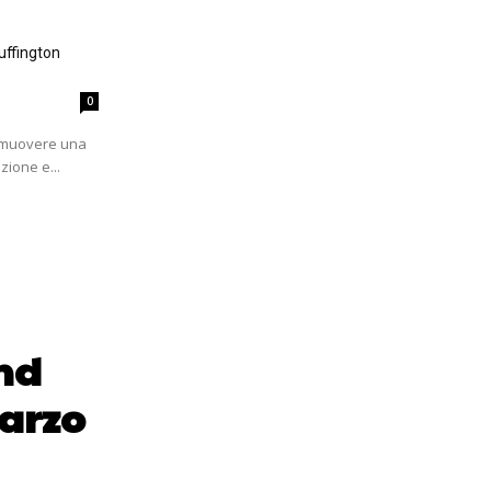
uffington
0
romuovere una
zione e...
nd
marzo