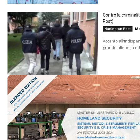
Contro la criminali
Post)
Ma
Huffington Post
Accanto all'indispe
grande alleanza educ