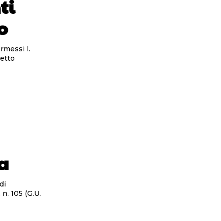
ti
o
rmessi l.
getto
za