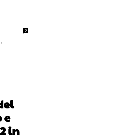
0
o
del
 e
2 in