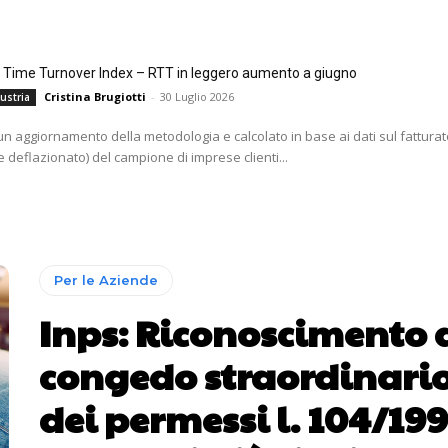
l Time Turnover Index – RTT in leggero aumento a giugno
Cristina Brugiotti
-
30 Luglio 2026
ustria
i un aggiornamento della metodologia e calcolato in base ai dati sul fatturat
 deflazionato) del campione di imprese clienti...
Per le Aziende
Inps: Riconoscimento 
congedo straordinario
dei permessi l. 104/199