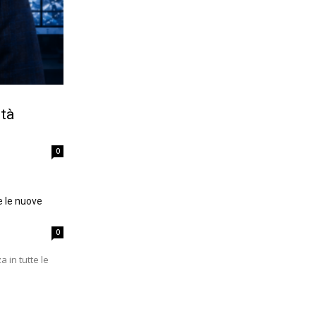
ità
0
e le nuove
0
a in tutte le