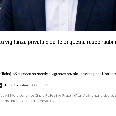
a vigilanza privata è parte di questa responsabil
i d’Italia): «Sicurezza nazionale e vigilanza privata, insieme per affrontar
Alina Corradini
-
4 Agosto 2026
i
ad ASSIV, la senatrice Cinzia Pellegrino (Fratelli d'Italia) affronta la sicurezz
e crisi internazionali alle minacce...