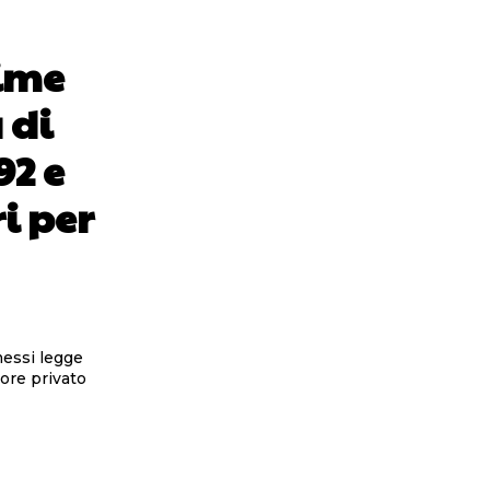
rime
 di
92 e
i per
messi legge
tore privato