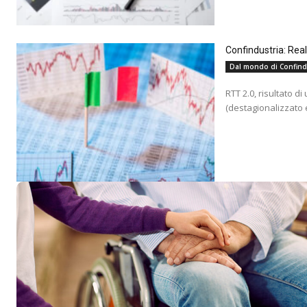
Confindustria: Rea
Dal mondo di Confind
RTT 2.0, risultato d
(destagionalizzato e