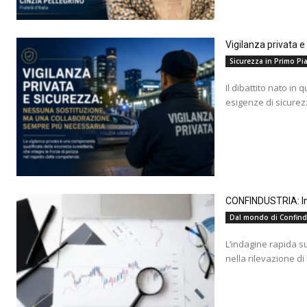
Vigilanza privata 
Sicurezza in Primo Pia
Il dibattito nato in 
esigenze di sicurez
CONFINDUSTRIA: Ind
Dal mondo di Confind
L’indagine rapida s
nella rilevazione di