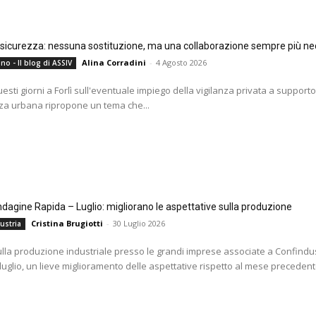
e sicurezza: nessuna sostituzione, ma una collaborazione sempre più ne
Alina Corradini
-
4 Agosto 2026
no - Il blog di ASSIV
questi giorni a Forlì sull'eventuale impiego della vigilanza privata a supporto
za urbana ripropone un tema che...
agine Rapida – Luglio: migliorano le aspettative sulla produzione
Cristina Brugiotti
-
30 Luglio 2026
ustria
ulla produzione industriale presso le grandi imprese associate a Confindus
 luglio, un lieve miglioramento delle aspettative rispetto al mese precedente