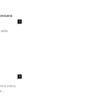
cessaria
0
 delle
0
tria indica,
:...