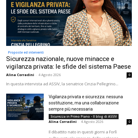
Proposte ed interventi
Sicurezza nazionale, nuove minacce e
vigilanza privata: le sfide del sistema Paese
Alina Corradini
-
4 Agosto 2026
0
In questa intervista ad ASSIV, la senatrice Cinzia Pellegrino...
Vigilanza privata e sicurezza: nessuna
sostituzione, ma una collaborazione
sempre più necessaria
Sicurezza in Primo Piano - Il blog di ASSIV
Alina Corradini
-
4 Agosto 2026
0
Il dibattito nato in questi giorni a Forlì