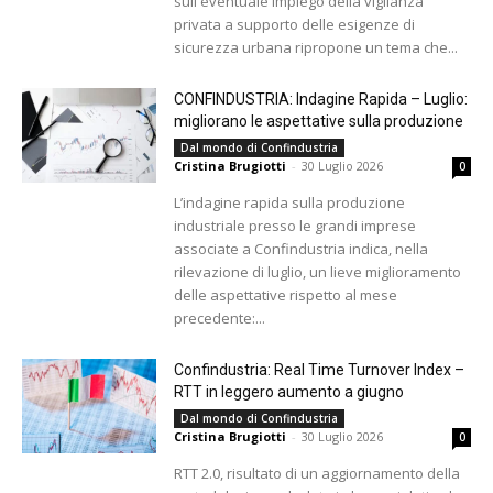
sull'eventuale impiego della vigilanza
privata a supporto delle esigenze di
sicurezza urbana ripropone un tema che...
CONFINDUSTRIA: Indagine Rapida – Luglio:
migliorano le aspettative sulla produzione
Dal mondo di Confindustria
Cristina Brugiotti
-
30 Luglio 2026
0
L’indagine rapida sulla produzione
industriale presso le grandi imprese
associate a Confindustria indica, nella
rilevazione di luglio, un lieve miglioramento
delle aspettative rispetto al mese
precedente:...
Confindustria: Real Time Turnover Index –
RTT in leggero aumento a giugno
Dal mondo di Confindustria
Cristina Brugiotti
-
30 Luglio 2026
0
RTT 2.0, risultato di un aggiornamento della