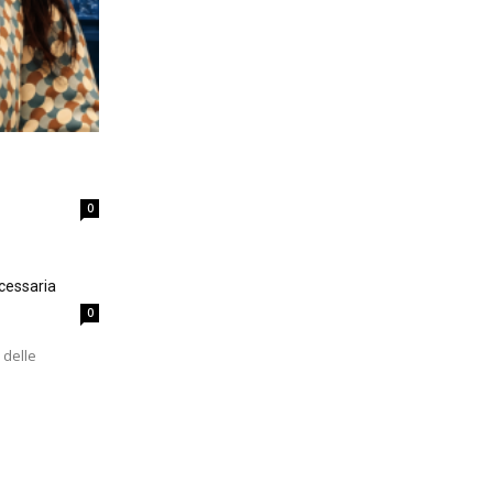
0
cessaria
0
 delle