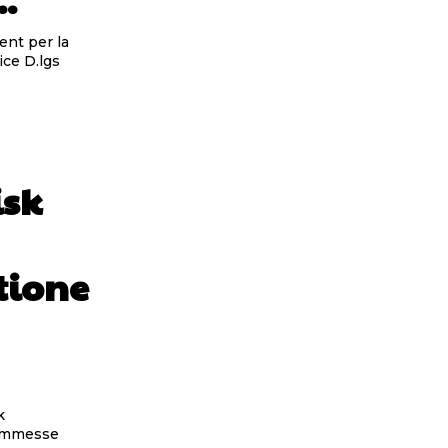
ce D.lgs
isk
tione
commesse