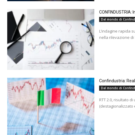
CONFINDUSTRIA: Ind
Dal mondo di Confind
L’indagine rapida s
nella rilevazione di
Confindustria: Rea
Dal mondo di Confind
RTT 2.0, risultato d
(destagionalizzato e