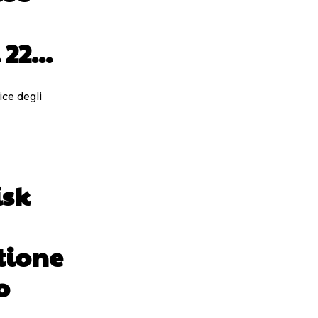
22...
ce degli
isk
tione
o
..