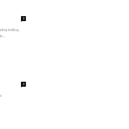
0
tria indica,
:...
0
o