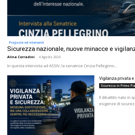
Proposte ed interventi
Sicurezza nazionale, nuove minacce e vigilanz
Alina Corradini
-
4 Agosto 2026
In questa intervista ad ASSIV, la senatrice Cinzia Pellegrino...
Vigilanza privata 
Sicurezza in Primo Pia
Il dibattito nato in 
esigenze di sicurez