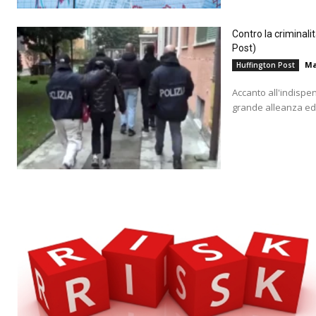
Contro la criminali
Post)
Ma
Huffington Post
Accanto all'indispe
grande alleanza educ