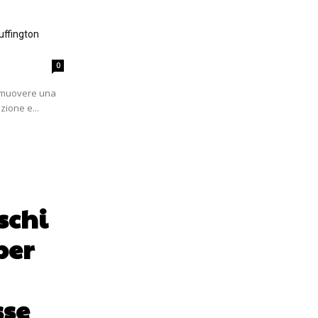
uffington
0
romuovere una
zione e...
schi
per
sse