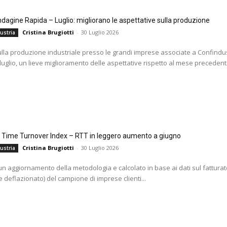
agine Rapida – Luglio: migliorano le aspettative sulla produzione
Cristina Brugiotti
-
30 Luglio 2026
ustria
ulla produzione industriale presso le grandi imprese associate a Confindus
 luglio, un lieve miglioramento delle aspettative rispetto al mese precedente
l Time Turnover Index – RTT in leggero aumento a giugno
Cristina Brugiotti
-
30 Luglio 2026
ustria
i un aggiornamento della metodologia e calcolato in base ai dati sul fatturat
 deflazionato) del campione di imprese clienti...