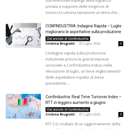
sull'eventuale impiego della vigilanza
privata a supporto delle esigenze di
sicurezza urbana ripropone un tema che...
CONFINDUSTRIA: Indagine Rapida – Luglio:
migliorano le aspettative sulla produzione
Dal mondo di Confindustria
Cristina Brugiotti
-
30 Luglio 2026
0
L’indagine rapida sulla produzione
industriale presso le grandi imprese
associate a Confindustria indica, nella
rilevazione di luglio, un lieve miglioramento
delle aspettative rispetto al mese
precedente:...
Confindustria: Real Time Turnover Index –
RTT in leggero aumento a giugno
Dal mondo di Confindustria
Cristina Brugiotti
-
30 Luglio 2026
0
RTT 2.0, risultato di un aggiornamento della