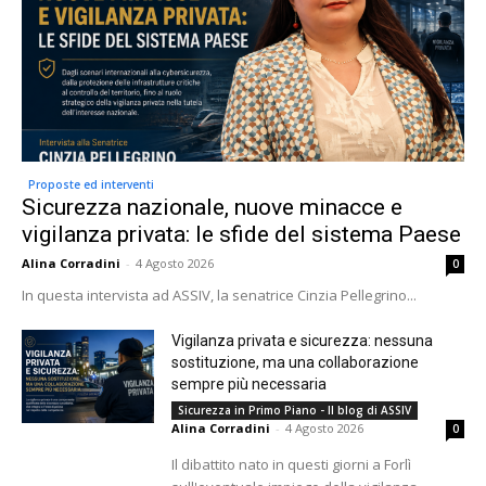
Proposte ed interventi
Sicurezza nazionale, nuove minacce e
vigilanza privata: le sfide del sistema Paese
Alina Corradini
-
4 Agosto 2026
0
In questa intervista ad ASSIV, la senatrice Cinzia Pellegrino...
Vigilanza privata e sicurezza: nessuna
sostituzione, ma una collaborazione
sempre più necessaria
Sicurezza in Primo Piano - Il blog di ASSIV
Alina Corradini
-
4 Agosto 2026
0
Il dibattito nato in questi giorni a Forlì