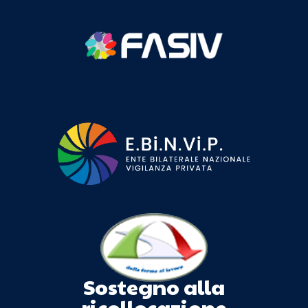
Sostegno alla
ricollocazione