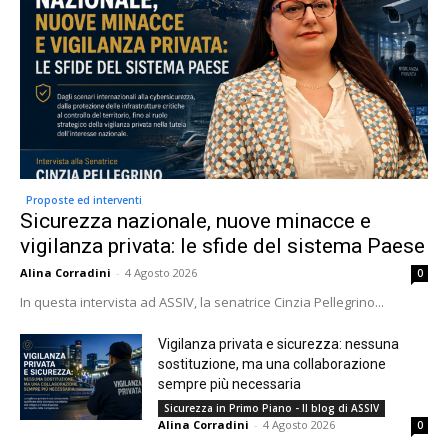
Proposte ed interventi
Sicurezza nazionale, nuove minacce e
vigilanza privata: le sfide del sistema Paese
Alina Corradini
-
4 Agosto 2026
0
In questa intervista ad ASSIV, la senatrice Cinzia Pellegrino...
Vigilanza privata e sicurezza: nessuna
sostituzione, ma una collaborazione
sempre più necessaria
Sicurezza in Primo Piano - Il blog di ASSIV
Alina Corradini
-
4 Agosto 2026
0