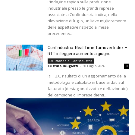
L’indagine rapida sulla produzione
industriale presso le grandi imprese
associate a Confindustria indica, nella
rilevazione di luglio, un lieve miglioramento
delle aspettative rispetto al mese
precedente:...
Confindustria: Real Time Turnover Index –
RTT in leggero aumento a giugno
Dal mondo di Confindustria
Cristina Brugiotti
-
30 Luglio 2026
0
RTT 2.0, risultato di un aggiornamento della
metodologia e calcolato in base ai dati sul
fatturato (destagionalizzato e deflazionato)
del campione di imprese clienti...