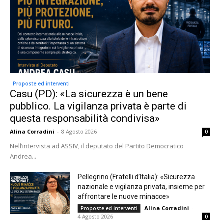
Proposte ed interventi
Casu (PD): «La sicurezza è un bene
pubblico. La vigilanza privata è parte di
questa responsabilità condivisa»
Alina Corradini
-
8 Agosto 2026
0
Nell’intervista ad ASSIV, il deputato del Partito Democratico
Andrea...
Pellegrino (Fratelli d’Italia): «Sicurezza
nazionale e vigilanza privata, insieme per
affrontare le nuove minacce»
Alina Corradini
-
Proposte ed interventi
4 Agosto 2026
0