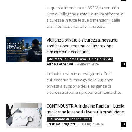
In questa intervista ad ASSIV, la senatrice
Cinzia Pellegrino (Fratelli d'Italia) affronta la
sicurezza in tutte le sue dimensioni: dalle
crisi internazionali alle minacce...
Vigilanza privata e sicurezza: nessuna
sostituzione, ma una collaborazione
sempre più necessaria
Sicurezza in Primo Piano - Il blog di ASSIV
Alina Corradini
-
4 Agosto 2026
0
Il dibattito nato in questi giorni a Forlì
sull'eventuale impiego della vigilanza
privata a supporto delle esigenze di
sicurezza urbana ripropone un tema che...
CONFINDUSTRIA: Indagine Rapida – Luglio:
migliorano le aspettative sulla produzione
Dal mondo di Confindustria
Cristina Brugiotti
-
30 Luglio 2026
0