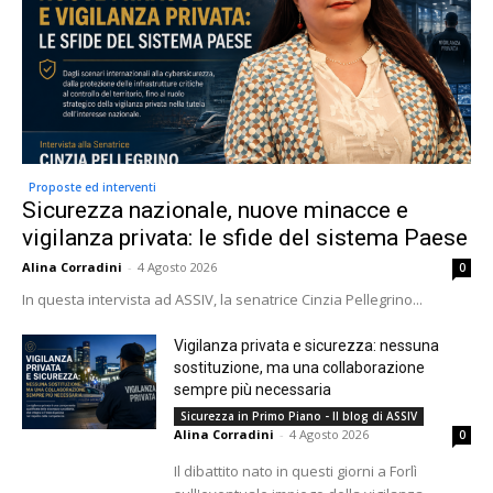
Proposte ed interventi
Sicurezza nazionale, nuove minacce e
vigilanza privata: le sfide del sistema Paese
Alina Corradini
-
4 Agosto 2026
0
In questa intervista ad ASSIV, la senatrice Cinzia Pellegrino...
Vigilanza privata e sicurezza: nessuna
sostituzione, ma una collaborazione
sempre più necessaria
Sicurezza in Primo Piano - Il blog di ASSIV
Alina Corradini
-
4 Agosto 2026
0
Il dibattito nato in questi giorni a Forlì