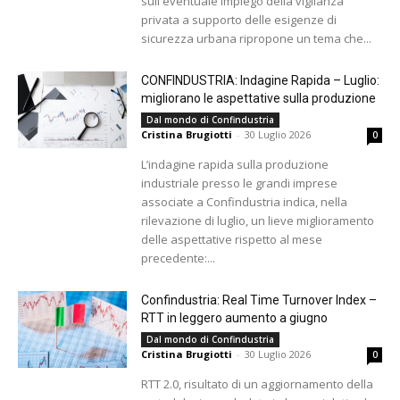
sull'eventuale impiego della vigilanza
privata a supporto delle esigenze di
sicurezza urbana ripropone un tema che...
CONFINDUSTRIA: Indagine Rapida – Luglio:
migliorano le aspettative sulla produzione
Dal mondo di Confindustria
Cristina Brugiotti
-
30 Luglio 2026
0
L’indagine rapida sulla produzione
industriale presso le grandi imprese
associate a Confindustria indica, nella
rilevazione di luglio, un lieve miglioramento
delle aspettative rispetto al mese
precedente:...
Confindustria: Real Time Turnover Index –
RTT in leggero aumento a giugno
Dal mondo di Confindustria
Cristina Brugiotti
-
30 Luglio 2026
0
RTT 2.0, risultato di un aggiornamento della