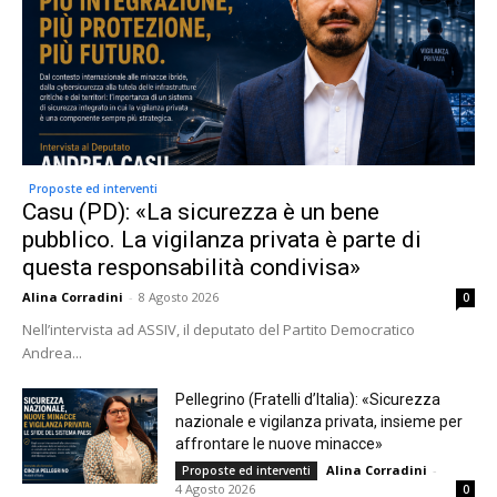
Proposte ed interventi
Casu (PD): «La sicurezza è un bene
pubblico. La vigilanza privata è parte di
questa responsabilità condivisa»
Alina Corradini
-
8 Agosto 2026
0
Nell’intervista ad ASSIV, il deputato del Partito Democratico
Andrea...
Pellegrino (Fratelli d’Italia): «Sicurezza
nazionale e vigilanza privata, insieme per
affrontare le nuove minacce»
Alina Corradini
-
Proposte ed interventi
4 Agosto 2026
0