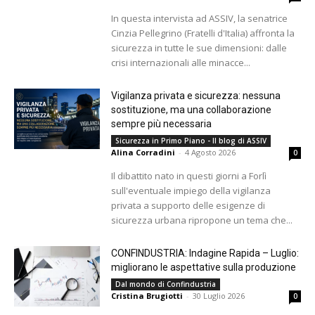
In questa intervista ad ASSIV, la senatrice
Cinzia Pellegrino (Fratelli d'Italia) affronta la
sicurezza in tutte le sue dimensioni: dalle
crisi internazionali alle minacce...
Vigilanza privata e sicurezza: nessuna
sostituzione, ma una collaborazione
sempre più necessaria
Sicurezza in Primo Piano - Il blog di ASSIV
Alina Corradini
-
4 Agosto 2026
0
Il dibattito nato in questi giorni a Forlì
sull'eventuale impiego della vigilanza
privata a supporto delle esigenze di
sicurezza urbana ripropone un tema che...
CONFINDUSTRIA: Indagine Rapida – Luglio:
migliorano le aspettative sulla produzione
Dal mondo di Confindustria
Cristina Brugiotti
-
30 Luglio 2026
0