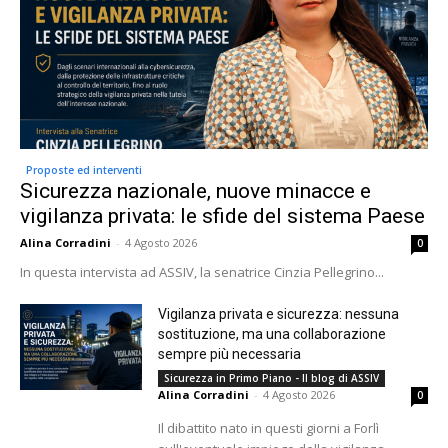
Proposte ed interventi
Sicurezza nazionale, nuove minacce e
vigilanza privata: le sfide del sistema Paese
Alina Corradini
-
4 Agosto 2026
0
In questa intervista ad ASSIV, la senatrice Cinzia Pellegrino...
Vigilanza privata e sicurezza: nessuna
sostituzione, ma una collaborazione
sempre più necessaria
Sicurezza in Primo Piano - Il blog di ASSIV
Alina Corradini
-
4 Agosto 2026
0
Il dibattito nato in questi giorni a Forlì