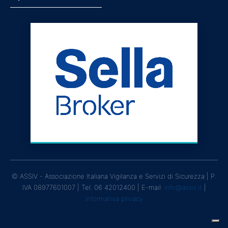
© ASSIV - Associazione Italiana Vigilanza e Servizi di Sicurezza | P.
IVA 08977601007 | Tel. 06 42012400 | E-mail:
info@assiv.it
|
Informativa privacy