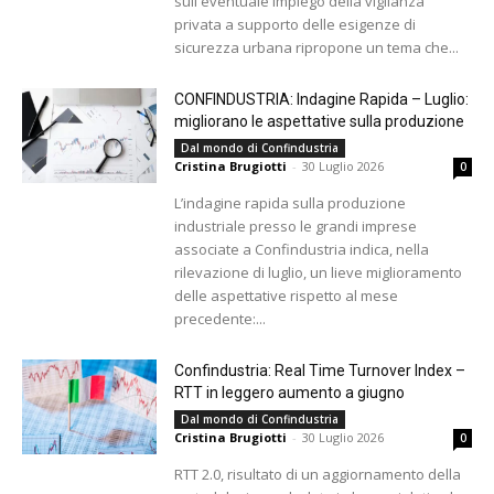
sull'eventuale impiego della vigilanza
privata a supporto delle esigenze di
sicurezza urbana ripropone un tema che...
CONFINDUSTRIA: Indagine Rapida – Luglio:
migliorano le aspettative sulla produzione
Dal mondo di Confindustria
Cristina Brugiotti
-
30 Luglio 2026
0
L’indagine rapida sulla produzione
industriale presso le grandi imprese
associate a Confindustria indica, nella
rilevazione di luglio, un lieve miglioramento
delle aspettative rispetto al mese
precedente:...
Confindustria: Real Time Turnover Index –
RTT in leggero aumento a giugno
Dal mondo di Confindustria
Cristina Brugiotti
-
30 Luglio 2026
0
RTT 2.0, risultato di un aggiornamento della