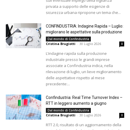
sull'eventuale impiego della vigilanza
privata a supporto delle esigenze di
sicurezza urbana ripropone un tema che...
CONFINDUSTRIA: Indagine Rapida – Luglio:
migliorano le aspettative sulla produzione
Dal mondo di Confindustria
Cristina Brugiotti
-
30 Luglio 2026
0
L’indagine rapida sulla produzione
industriale presso le grandi imprese
associate a Confindustria indica, nella
rilevazione di luglio, un lieve miglioramento
delle aspettative rispetto al mese
precedente:...
Confindustria: Real Time Turnover Index –
RTT in leggero aumento a giugno
Dal mondo di Confindustria
Cristina Brugiotti
-
30 Luglio 2026
0
RTT 2.0, risultato di un aggiornamento della