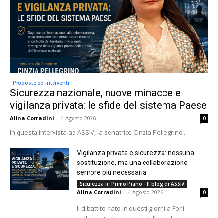
Proposte ed interventi
Sicurezza nazionale, nuove minacce e
vigilanza privata: le sfide del sistema Paese
Alina Corradini
-
4 Agosto 2026
0
In questa intervista ad ASSIV, la senatrice Cinzia Pellegrino...
Vigilanza privata e sicurezza: nessuna
sostituzione, ma una collaborazione
sempre più necessaria
Sicurezza in Primo Piano - Il blog di ASSIV
Alina Corradini
-
4 Agosto 2026
0
Il dibattito nato in questi giorni a Forlì