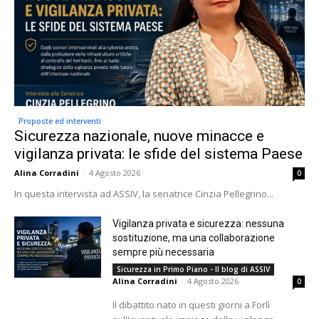
Proposte ed interventi
Sicurezza nazionale, nuove minacce e
vigilanza privata: le sfide del sistema Paese
Alina Corradini
-
4 Agosto 2026
0
In questa intervista ad ASSIV, la senatrice Cinzia Pellegrino...
Vigilanza privata e sicurezza: nessuna
sostituzione, ma una collaborazione
sempre più necessaria
Sicurezza in Primo Piano - Il blog di ASSIV
Alina Corradini
-
4 Agosto 2026
0
Il dibattito nato in questi giorni a Forlì