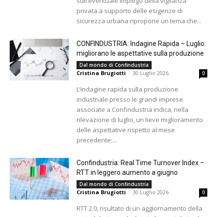
sull'eventuale impiego della vigilanza
privata a supporto delle esigenze di
sicurezza urbana ripropone un tema che...
CONFINDUSTRIA: Indagine Rapida – Luglio:
migliorano le aspettative sulla produzione
Dal mondo di Confindustria
Cristina Brugiotti
-
30 Luglio 2026
0
L’indagine rapida sulla produzione
industriale presso le grandi imprese
associate a Confindustria indica, nella
rilevazione di luglio, un lieve miglioramento
delle aspettative rispetto al mese
precedente:...
Confindustria: Real Time Turnover Index –
RTT in leggero aumento a giugno
Dal mondo di Confindustria
Cristina Brugiotti
-
30 Luglio 2026
0
RTT 2.0, risultato di un aggiornamento della