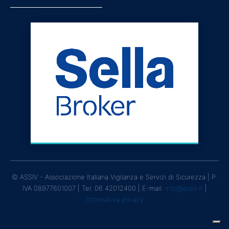
© ASSIV - Associazione Italiana Vigilanza e Servizi di Sicurezza | P.
IVA 08977601007 | Tel. 06 42012400 | E-mail:
info@assiv.it
|
Informativa privacy