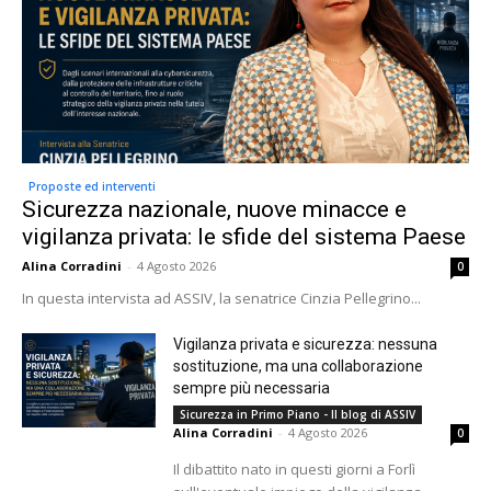
Proposte ed interventi
Sicurezza nazionale, nuove minacce e
vigilanza privata: le sfide del sistema Paese
Alina Corradini
-
4 Agosto 2026
0
In questa intervista ad ASSIV, la senatrice Cinzia Pellegrino...
Vigilanza privata e sicurezza: nessuna
sostituzione, ma una collaborazione
sempre più necessaria
Sicurezza in Primo Piano - Il blog di ASSIV
Alina Corradini
-
4 Agosto 2026
0
Il dibattito nato in questi giorni a Forlì