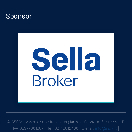
Sponsor
© ASSIV - Associazione Italiana Vigilanza e Servizi di Sicurezza | P.
IVA 08977601007 | Tel. 06 42012400 | E-mail:
info@assiv.it
|