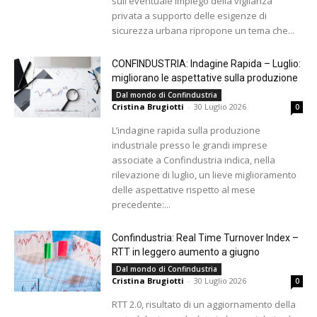
sull'eventuale impiego della vigilanza
privata a supporto delle esigenze di
sicurezza urbana ripropone un tema che...
CONFINDUSTRIA: Indagine Rapida – Luglio:
migliorano le aspettative sulla produzione
Dal mondo di Confindustria
Cristina Brugiotti
-
30 Luglio 2026
0
L’indagine rapida sulla produzione
industriale presso le grandi imprese
associate a Confindustria indica, nella
rilevazione di luglio, un lieve miglioramento
delle aspettative rispetto al mese
precedente:...
Confindustria: Real Time Turnover Index –
RTT in leggero aumento a giugno
Dal mondo di Confindustria
Cristina Brugiotti
-
30 Luglio 2026
0
RTT 2.0, risultato di un aggiornamento della