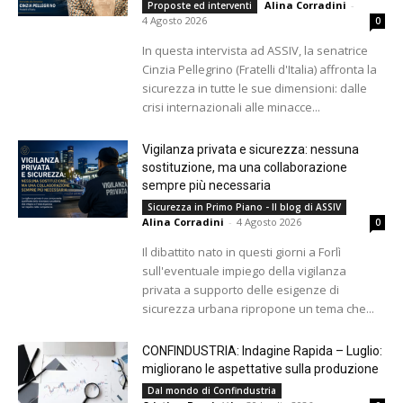
Alina Corradini
-
Proposte ed interventi
4 Agosto 2026
0
In questa intervista ad ASSIV, la senatrice
Cinzia Pellegrino (Fratelli d'Italia) affronta la
sicurezza in tutte le sue dimensioni: dalle
crisi internazionali alle minacce...
Vigilanza privata e sicurezza: nessuna
sostituzione, ma una collaborazione
sempre più necessaria
Sicurezza in Primo Piano - Il blog di ASSIV
Alina Corradini
-
4 Agosto 2026
0
Il dibattito nato in questi giorni a Forlì
sull'eventuale impiego della vigilanza
privata a supporto delle esigenze di
sicurezza urbana ripropone un tema che...
CONFINDUSTRIA: Indagine Rapida – Luglio:
migliorano le aspettative sulla produzione
Dal mondo di Confindustria