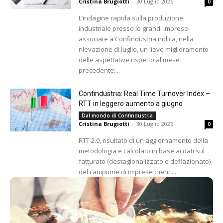
Cristina Brugiotti
-
30 Luglio 2026
0
L’indagine rapida sulla produzione
industriale presso le grandi imprese
associate a Confindustria indica, nella
rilevazione di luglio, un lieve miglioramento
delle aspettative rispetto al mese
precedente:...
Confindustria: Real Time Turnover Index –
RTT in leggero aumento a giugno
Dal mondo di Confindustria
Cristina Brugiotti
-
30 Luglio 2026
0
RTT 2.0, risultato di un aggiornamento della
metodologia e calcolato in base ai dati sul
fatturato (destagionalizzato e deflazionato)
del campione di imprese clienti...