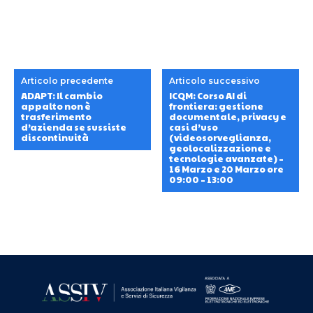
Articolo precedente
Articolo successivo
ADAPT: Il cambio
ICQM: Corso AI di
appalto non è
frontiera: gestione
trasferimento
documentale, privacy e
d’azienda se sussiste
casi d’uso
discontinuità
(videosorveglianza,
geolocalizzazione e
tecnologie avanzate) –
16 Marzo e 20 Marzo ore
09:00 – 13:00