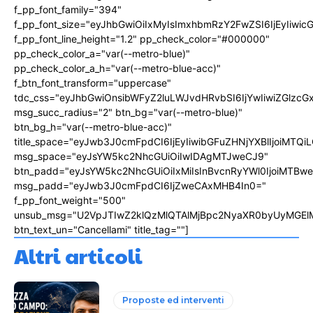
f_pp_font_family="394"
f_pp_font_size="eyJhbGwiOiIxMyIsImxhbmRzY2FwZSI6IjEyIiwi
f_pp_font_line_height="1.2" pp_check_color="#000000"
pp_check_color_a="var(--metro-blue)"
pp_check_color_a_h="var(--metro-blue-acc)"
f_btn_font_transform="uppercase"
tdc_css="eyJhbGwiOnsibWFyZ2luLWJvdHRvbSI6IjYwIiwiZGlz
msg_succ_radius="2" btn_bg="var(--metro-blue)"
btn_bg_h="var(--metro-blue-acc)"
title_space="eyJwb3J0cmFpdCI6IjEyIiwibGFuZHNjYXBlIjoiMTQi
msg_space="eyJsYW5kc2NhcGUiOiIwIDAgMTJweCJ9"
btn_padd="eyJsYW5kc2NhcGUiOiIxMiIsInBvcnRyYWl0IjoiMTBw
msg_padd="eyJwb3J0cmFpdCI6IjZweCAxMHB4In0="
f_pp_font_weight="500"
unsub_msg="U2VpJTIwZ2klQzMlQTAlMjBpc2NyaXR0byUyMGEl
btn_text_un="Cancellami" title_tag=""]
Altri articoli
Proposte ed interventi