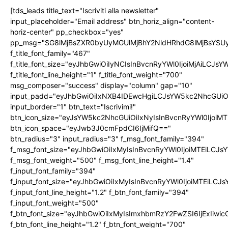
[tds_leads title_text="Iscriviti alla newsletter"
input_placeholder="Email address" btn_horiz_align="content-
horiz-center" pp_checkbox="yes"
pp_msg="SG8lMjBsZXR0byUyMGUlMjBhY2NldHRhdG8lMjBsYS
f_title_font_family="467"
f_title_font_size="eyJhbGwiOiIyNCIsInBvcnRyYWl0IjoiMjAiLCJs
f_title_font_line_height="1" f_title_font_weight="700"
msg_composer="success" display="column" gap="10"
input_padd="eyJhbGwiOiIxNXB4IDEwcHgiLCJsYW5kc2NhcGUiO
input_border="1" btn_text="Iscrivimi!"
btn_icon_size="eyJsYW5kc2NhcGUiOiIxNyIsInBvcnRyYWl0IjoiMT
btn_icon_space="eyJwb3J0cmFpdCI6IjMifQ=="
btn_radius="3" input_radius="3" f_msg_font_family="394"
f_msg_font_size="eyJhbGwiOiIxMyIsInBvcnRyYWl0IjoiMTEiLCJ
f_msg_font_weight="500" f_msg_font_line_height="1.4"
f_input_font_family="394"
f_input_font_size="eyJhbGwiOiIxMyIsInBvcnRyYWl0IjoiMTEiLC
f_input_font_line_height="1.2" f_btn_font_family="394"
f_input_font_weight="500"
f_btn_font_size="eyJhbGwiOiIxMyIsImxhbmRzY2FwZSI6IjExIiw
f_btn_font_line_height="1.2" f_btn_font_weight="700"