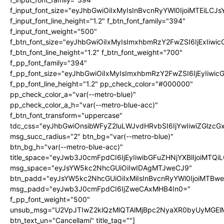
f_input_font_size="eyJhbGwiOiIxMyIsInBvcnRyYWl0IjoiMTEiLC
f_input_font_line_height="1.2" f_btn_font_family="394"
f_input_font_weight="500"
f_btn_font_size="eyJhbGwiOiIxMyIsImxhbmRzY2FwZSI6IjExIiw
f_btn_font_line_height="1.2" f_btn_font_weight="700"
f_pp_font_family="394"
f_pp_font_size="eyJhbGwiOiIxMyIsImxhbmRzY2FwZSI6IjEyIiwi
f_pp_font_line_height="1.2" pp_check_color="#000000"
pp_check_color_a="var(--metro-blue)"
pp_check_color_a_h="var(--metro-blue-acc)"
f_btn_font_transform="uppercase"
tdc_css="eyJhbGwiOnsibWFyZ2luLWJvdHRvbSI6IjYwIiwiZGlz
msg_succ_radius="2" btn_bg="var(--metro-blue)"
btn_bg_h="var(--metro-blue-acc)"
title_space="eyJwb3J0cmFpdCI6IjEyIiwibGFuZHNjYXBlIjoiMTQi
msg_space="eyJsYW5kc2NhcGUiOiIwIDAgMTJweCJ9"
btn_padd="eyJsYW5kc2NhcGUiOiIxMiIsInBvcnRyYWl0IjoiMTBw
msg_padd="eyJwb3J0cmFpdCI6IjZweCAxMHB4In0="
f_pp_font_weight="500"
unsub_msg="U2VpJTIwZ2klQzMlQTAlMjBpc2NyaXR0byUyMGEl
btn_text_un="Cancellami" title_tag=""]