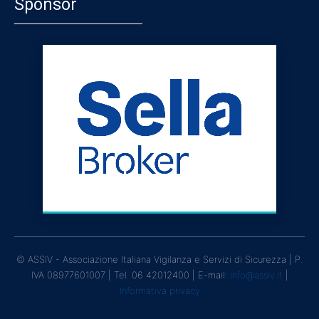
Sponsor
© ASSIV - Associazione Italiana Vigilanza e Servizi di Sicurezza | P.
IVA 08977601007 | Tel. 06 42012400 | E-mail:
info@assiv.it
|
Informativa privacy