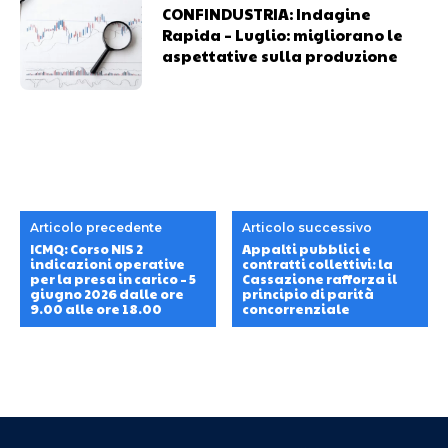
CONFINDUSTRIA: Indagine
Rapida – Luglio: migliorano le
aspettative sulla produzione
Articolo precedente
Articolo successivo
ICMQ: Corso NIS 2
Appalti pubblici e
indicazioni operative
contratti collettivi: la
per la presa in carico – 5
Cassazione rafforza il
giugno 2026 dalle ore
principio di parità
9.00 alle ore 18.00
concorrenziale