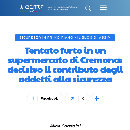
SICUREZZA IN PRIMO PIANO - IL BLOG DI ASSIV
Tentato furto in un
supermercato di Cremona:
decisivo il contributo degli
addetti alla sicurezza
Facebook
X
Alina Corradini