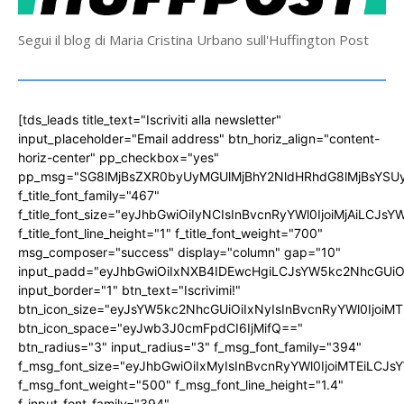
Segui il blog di Maria Cristina Urbano sull'Huffington Post
[tds_leads title_text="Iscriviti alla newsletter"
input_placeholder="Email address" btn_horiz_align="content-
horiz-center" pp_checkbox="yes"
pp_msg="SG8lMjBsZXR0byUyMGUlMjBhY2NldHRhdG8lMjBsYS
f_title_font_family="467"
f_title_font_size="eyJhbGwiOiIyNCIsInBvcnRyYWl0IjoiMjAiLCJs
f_title_font_line_height="1" f_title_font_weight="700"
msg_composer="success" display="column" gap="10"
input_padd="eyJhbGwiOiIxNXB4IDEwcHgiLCJsYW5kc2NhcGUiO
input_border="1" btn_text="Iscrivimi!"
btn_icon_size="eyJsYW5kc2NhcGUiOiIxNyIsInBvcnRyYWl0IjoiMT
btn_icon_space="eyJwb3J0cmFpdCI6IjMifQ=="
btn_radius="3" input_radius="3" f_msg_font_family="394"
f_msg_font_size="eyJhbGwiOiIxMyIsInBvcnRyYWl0IjoiMTEiLCJ
f_msg_font_weight="500" f_msg_font_line_height="1.4"
f_input_font_family="394"