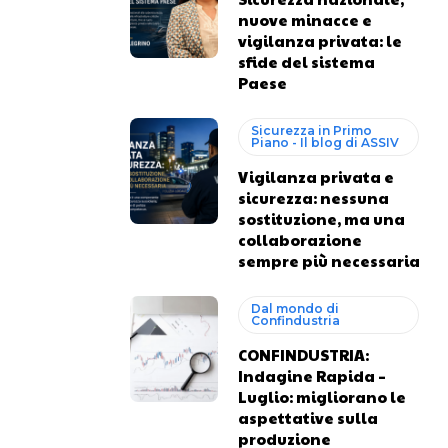
nuove minacce e
vigilanza privata: le
sfide del sistema
Paese
Sicurezza in Primo
Piano - Il blog di ASSIV
Vigilanza privata e
sicurezza: nessuna
sostituzione, ma una
collaborazione
sempre più necessaria
Dal mondo di
Confindustria
CONFINDUSTRIA:
Indagine Rapida –
Luglio: migliorano le
aspettative sulla
produzione