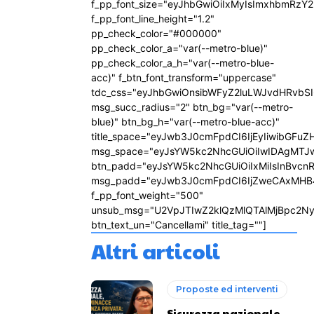
f_pp_font_size="eyJhbGwiOiIxMyIsImxhbmRzY2
f_pp_font_line_height="1.2"
pp_check_color="#000000"
pp_check_color_a="var(--metro-blue)"
pp_check_color_a_h="var(--metro-blue-
acc)" f_btn_font_transform="uppercase"
tdc_css="eyJhbGwiOnsibWFyZ2luLWJvdHRvbS
msg_succ_radius="2" btn_bg="var(--metro-
blue)" btn_bg_h="var(--metro-blue-acc)"
title_space="eyJwb3J0cmFpdCI6IjEyIiwibGFuZ
msg_space="eyJsYW5kc2NhcGUiOiIwIDAgMTJ
btn_padd="eyJsYW5kc2NhcGUiOiIxMiIsInBvcn
msg_padd="eyJwb3J0cmFpdCI6IjZweCAxMHB
f_pp_font_weight="500"
unsub_msg="U2VpJTIwZ2klQzMlQTAlMjBpc2N
btn_text_un="Cancellami" title_tag=""]
Altri articoli
Proposte ed interventi
Sicurezza nazionale,