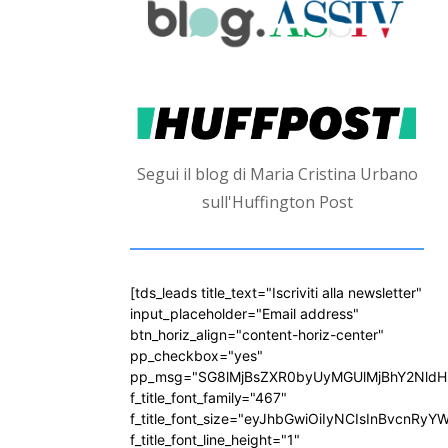
Segui il blog di Maria Cristina Urbano
sull'Huffington Post
[tds_leads title_text="Iscriviti alla newsletter"
input_placeholder="Email address"
btn_horiz_align="content-horiz-center"
pp_checkbox="yes"
pp_msg="SG8lMjBsZXR0byUyMGUlMjBhY2Nld
f_title_font_family="467"
f_title_font_size="eyJhbGwiOiIyNCIsInBvcnRyY
f_title_font_line_height="1"