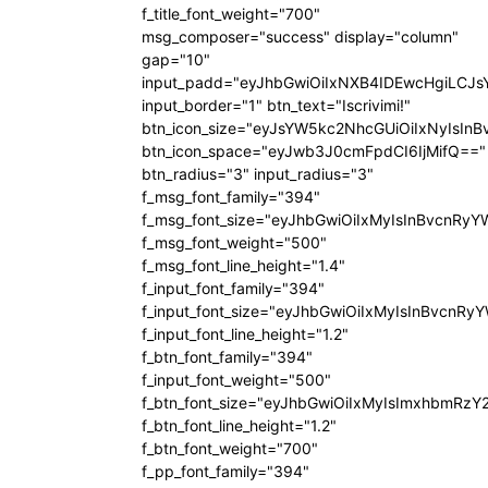
f_title_font_weight="700"
msg_composer="success" display="column"
gap="10"
input_padd="eyJhbGwiOiIxNXB4IDEwcHgiLCJ
input_border="1" btn_text="Iscrivimi!"
btn_icon_size="eyJsYW5kc2NhcGUiOiIxNyIsInB
btn_icon_space="eyJwb3J0cmFpdCI6IjMifQ=="
btn_radius="3" input_radius="3"
f_msg_font_family="394"
f_msg_font_size="eyJhbGwiOiIxMyIsInBvcnRyY
f_msg_font_weight="500"
f_msg_font_line_height="1.4"
f_input_font_family="394"
f_input_font_size="eyJhbGwiOiIxMyIsInBvcnRy
f_input_font_line_height="1.2"
f_btn_font_family="394"
f_input_font_weight="500"
f_btn_font_size="eyJhbGwiOiIxMyIsImxhbmRzY
f_btn_font_line_height="1.2"
f_btn_font_weight="700"
f_pp_font_family="394"