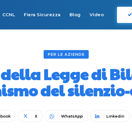
CCNL
Fiera Sicurezza
Blog
Video
PER LE AZIENDE
 della Legge di Bi
smo del silenzio
ebook
X
WhatsApp
Linkedin