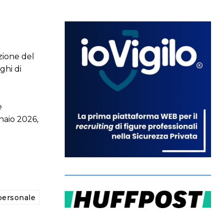
zione del
ghi di
e
naio 2026,
personale