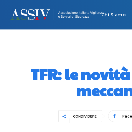
Chi Siamo
TFR: le novità
meccani
Fac
CONDIVIDERE