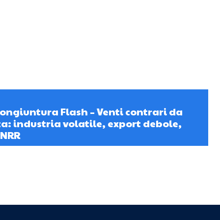
ngiuntura Flash – Venti contrari da
za: industria volatile, export debole,
PNRR