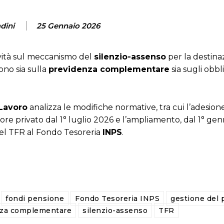
dini
25 Gennaio 2026
vità sul meccanismo del
silenzio-assenso
per la destina
ono sia sulla
previdenza complementare
sia sugli obbli
 Lavoro
analizza le modifiche normative, tra cui l’adesion
ore privato dal 1° luglio 2026 e l’ampliamento, dal 1° gen
del TFR al Fondo Tesoreria
INPS
.
fondi pensione
Fondo Tesoreria INPS
gestione del 
nza complementare
silenzio-assenso
TFR