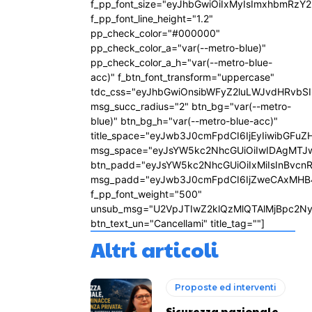
f_pp_font_size="eyJhbGwiOiIxMyIsImxhbmRzY2
f_pp_font_line_height="1.2"
pp_check_color="#000000"
pp_check_color_a="var(--metro-blue)"
pp_check_color_a_h="var(--metro-blue-
acc)" f_btn_font_transform="uppercase"
tdc_css="eyJhbGwiOnsibWFyZ2luLWJvdHRvbS
msg_succ_radius="2" btn_bg="var(--metro-
blue)" btn_bg_h="var(--metro-blue-acc)"
title_space="eyJwb3J0cmFpdCI6IjEyIiwibGFuZ
msg_space="eyJsYW5kc2NhcGUiOiIwIDAgMTJ
btn_padd="eyJsYW5kc2NhcGUiOiIxMiIsInBvcn
msg_padd="eyJwb3J0cmFpdCI6IjZweCAxMHB
f_pp_font_weight="500"
unsub_msg="U2VpJTIwZ2klQzMlQTAlMjBpc2N
btn_text_un="Cancellami" title_tag=""]
Altri articoli
Proposte ed interventi
Sicurezza nazionale,