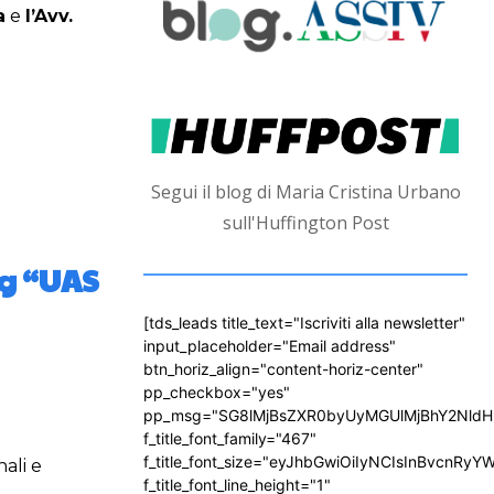
a
e
l’Avv.
Segui il blog di Maria Cristina Urbano
sull'Huffington Post
ng “UAS
[tds_leads title_text="Iscriviti alla newsletter"
input_placeholder="Email address"
btn_horiz_align="content-horiz-center"
pp_checkbox="yes"
pp_msg="SG8lMjBsZXR0byUyMGUlMjBhY2Nld
f_title_font_family="467"
f_title_font_size="eyJhbGwiOiIyNCIsInBvcnRyY
ali e
f_title_font_line_height="1"
.