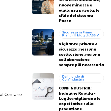
nuove minacce e
vigilanza privata: le
sfide del sistema
Paese
Sicurezza in Primo
Piano - Il blog di ASSIV
Vigilanza privata e
sicurezza: nessuna
sostituzione, ma una
collaborazione
sempre più necessaria
Dal mondo di
Confindustria
CONFINDUSTRIA:
Indagine Rapida –
 del Comune
Luglio: migliorano le
aspettative sulla
produzione