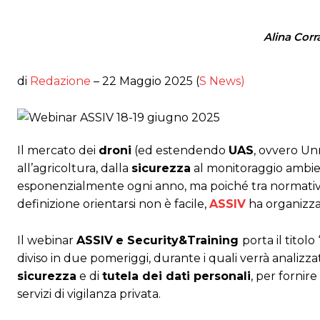
Alina Corr
di
Redazione
– 22 Maggio 2025 (
S News)
Il mercato dei
droni
(ed estendendo
UAS
, ovvero Un
all’agricoltura, dalla
sicurezza
al monitoraggio ambient
esponenzialmente ogni anno, ma poiché tra normative
definizione orientarsi non è facile,
ASSIV
ha organizz
Il webinar
ASSIV
e Security&Training
porta il titolo 
diviso in due pomeriggi, durante i quali verrà analizz
sicurezza
e di
tutela dei dati personali
, per fornire
servizi di vigilanza privata.