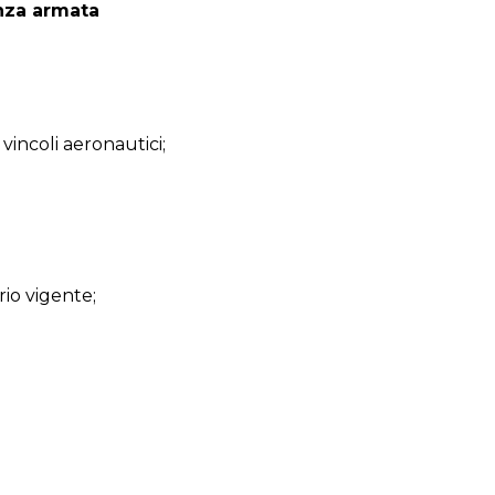
lanza armata
vincoli aeronautici;
io vigente;