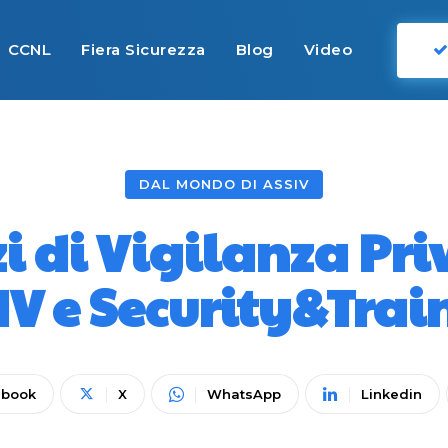
CCNL
Fiera Sicurezza
Blog
Video
DAL MONDO DI ASSIV
zi di Vigilanza Pr
IV e Security&Trai
ebook
X
WhatsApp
Linkedin