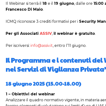
Il Webinar si terrà il
18
e il
19 giugno
, dalle ore
15:00 
Francesco Di Maio
.
ICMQ riconosce 3 crediti formativi per i
Security Man
Per gli Associati
ASSIV
,
il webinar è gratuito
.
Per iscriversi:
info@assiv.it
, entro l’11 giugno.
Il Programma e i contenuti del
nei Servizi di Vigilanza Privata
18 giugno 2025 (15.00-18.00)
1 – Obiettivi del webinar
Analizzare il quadro normativo vigente, in materia aer
fornire elementi di valutazione sui limiti d’uso di UAS