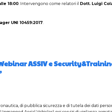
alle 18:00
. Intervengono come relatori il
Dott. Luigi Col
ager UNI 10459:2017
.
 Webinar ASSIV e Security&Traini
”
onautica, di pubblica sicurezza e di tutela dei dati person
 (Unmanned Aerial Vehicles) nei servizi di vigilanza armata