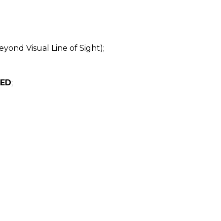
eyond Visual Line of Sight);
IED
;