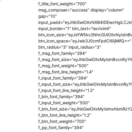
f_title_font_weight="700"
msg_composer="success" display="column"
gap="10"
input_padd="eyJhbGwiOiIxNXB4IDEwcHgiLCJ
input_border="1" btn_text="Iscrivimi!"
btn_icon_size="eyJsYW5kc2NhcGUiOiIxNyIsInB
btn_icon_space="eyJwb3J0cmFpdCI6IjMifQ=="
btn_radius="3" input_radius="3"
f_msg_font_family="394"
f_msg_font_size="eyJhbGwiOiIxMyIsInBvcnRyY
f_msg_font_weight="500"
f_msg_font_line_height="1.4"
f_input_font_family="394"
f_input_font_size="eyJhbGwiOiIxMyIsInBvcnRy
f_input_font_line_height="1.2"
f_btn_font_family="394"
f_input_font_weight="500"
f_btn_font_size="eyJhbGwiOiIxMyIsImxhbmRzY
f_btn_font_line_height="1.2"
f_btn_font_weight="700"
f_pp_font_family="394"