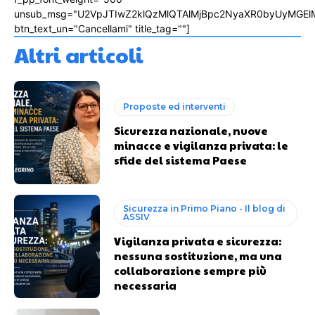
unsub_msg="U2VpJTIwZ2klQzMlQTAlMjBpc2NyaXR0byUyMGEl
btn_text_un="Cancellami" title_tag=""]
Altri articoli
Proposte ed interventi
Sicurezza nazionale, nuove
minacce e vigilanza privata: le
sfide del sistema Paese
Sicurezza in Primo Piano - Il blog di
ASSIV
Vigilanza privata e sicurezza:
nessuna sostituzione, ma una
collaborazione sempre più
necessaria