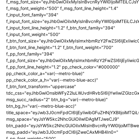
f_msg_font_size="eyJhbGwiOiIxMyIsInBvcnRyYWl0IjoiMTEiLCJ
f_msg_font_weight="500" f_msg_font_line_height="1.4"
f_input_font_family="394"
f_input_font_size="eyJhbGwiOiIxMyIsInBvcnRyYWl0IjoiMTEiLC
f_input_font_line_height="1.2" f_btn_font_family="394"
f_input_font_weight="500"
f_btn_font_size="eyJhbGwiOiIxMyIsImxhbmRzY2FwZSI6IjExIiw
f_btn_font_line_height="1.2" f_btn_font_weight="700"
f_pp_font_family="394"
f_pp_font_size="eyJhbGwiOiIxMyIsImxhbmRzY2FwZSI6IjEyIiwi
f_pp_font_line_height="1.2" pp_check_color="#000000"
pp_check_color_a="var(--metro-blue)"
pp_check_color_a_h="var(--metro-blue-acc)"
f_btn_font_transform="uppercase"
tdc_css="eyJhbGwiOnsibWFyZ2luLWJvdHRvbSI6IjYwIiwiZGlz
msg_succ_radius="2" btn_bg="var(--metro-blue)"
btn_bg_h="var(--metro-blue-acc)"
title_space="eyJwb3J0cmFpdCI6IjEyIiwibGFuZHNjYXBlIjoiMTQi
msg_space="eyJsYW5kc2NhcGUiOiIwIDAgMTJweCJ9"
btn_padd="eyJsYW5kc2NhcGUiOiIxMiIsInBvcnRyYWl0IjoiMTBw
msg_padd="eyJwb3J0cmFpdCI6IjZweCAxMHB4In0="
f_pp_font_weight="500"