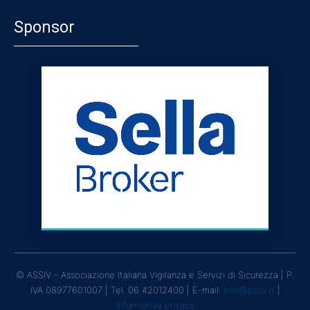
Sponsor
© ASSIV - Associazione Italiana Vigilanza e Servizi di Sicurezza | P.
IVA 08977601007 | Tel. 06 42012400 | E-mail:
info@assiv.it
|
Informativa privacy