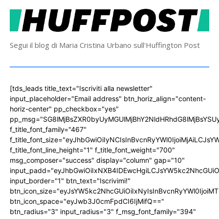
Segui il blog di Maria Cristina Urbano sull'Huffington Post
[tds_leads title_text="Iscriviti alla newsletter"
input_placeholder="Email address" btn_horiz_align="content-
horiz-center" pp_checkbox="yes"
pp_msg="SG8lMjBsZXR0byUyMGUlMjBhY2NldHRhdG8lMjBsYS
f_title_font_family="467"
f_title_font_size="eyJhbGwiOiIyNCIsInBvcnRyYWl0IjoiMjAiLCJs
f_title_font_line_height="1" f_title_font_weight="700"
msg_composer="success" display="column" gap="10"
input_padd="eyJhbGwiOiIxNXB4IDEwcHgiLCJsYW5kc2NhcGUiO
input_border="1" btn_text="Iscrivimi!"
btn_icon_size="eyJsYW5kc2NhcGUiOiIxNyIsInBvcnRyYWl0IjoiMT
btn_icon_space="eyJwb3J0cmFpdCI6IjMifQ=="
btn_radius="3" input_radius="3" f_msg_font_family="394"