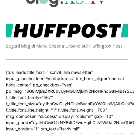
Segui il blog di Maria Cristina Urbano sull'Huffington Post
[tds_leads title_text="Iscriviti alla newsletter"
input_placeholder="Email address" btn_horiz_align="content-
horiz-center" pp_checkbox="yes"
pp_msg="SG8lMjBsZXR0byUyMGUlMjBhY2NldHRhdG8lMjBsYS
f_title_font_family="467"
f_title_font_size="eyJhbGwiOiIyNCIsInBvcnRyYWl0IjoiMjAiLCJs
f_title_font_line_height="1" f_title_font_weight="700"
msg_composer="success" display="column" gap="10"
input_padd="eyJhbGwiOiIxNXB4IDEwcHgiLCJsYW5kc2NhcGUiO
input_border="1" btn_text="Iscrivimi!"