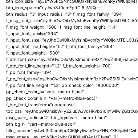
btn_icon_size="eyJsYW5kc2NhcGUiOiIxNyIsInBvcnRyYWl0IjoiMT
btn_icon_space="eyJwb3J0cmFpdCI6IjMifQ=="
btn_radius="3" input_radius="3" f_msg_font_family="394"
f_msg_font_size="eyJhbGwiOiIxMyIsInBvcnRyYWl0IjoiMTEiLCJ
f_msg_font_weight="500" f_msg_font_line_height="1.4"
f_input_font_family="394"
f_input_font_size="eyJhbGwiOiIxMyIsInBvcnRyYWl0IjoiMTEiLC
f_input_font_line_height="1.2" f_btn_font_family="394"
f_input_font_weight="500"
f_btn_font_size="eyJhbGwiOiIxMyIsImxhbmRzY2FwZSI6IjExIiw
f_btn_font_line_height="1.2" f_btn_font_weight="700"
f_pp_font_family="394"
f_pp_font_size="eyJhbGwiOiIxMyIsImxhbmRzY2FwZSI6IjEyIiwi
f_pp_font_line_height="1.2" pp_check_color="#000000"
pp_check_color_a="var(--metro-blue)"
pp_check_color_a_h="var(--metro-blue-acc)"
f_btn_font_transform="uppercase"
tdc_css="eyJhbGwiOnsibWFyZ2luLWJvdHRvbSI6IjYwIiwiZGlz
msg_succ_radius="2" btn_bg="var(--metro-blue)"
btn_bg_h="var(--metro-blue-acc)"
title_space="eyJwb3J0cmFpdCI6IjEyIiwibGFuZHNjYXBlIjoiMTQi
msg_space="eyJsYW5kc2NhcGUiOiIwIDAgMTJweCJ9"