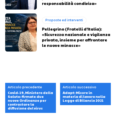
responsabilità condivisa»
Proposte ed interventi
Pellegrino (Fratelli d’Italia):
«Sicurezza nazionale e vigilanza
privata, insieme per affrontare
le nuove minacce»
Articolo precedente
Articolo successivo
Covid-19, Ministero della
Adapt: Misure in
Salute: firmate due
materia di lavoro nella
nuove Ordinanze per
Legge di Bilancio 2021
contrastare la
diffusione del virus