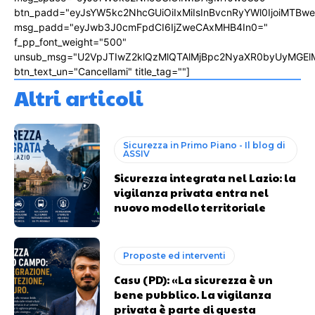
btn_padd="eyJsYW5kc2NhcGUiOiIxMiIsInBvcnRyYWl0IjoiMTBw
msg_padd="eyJwb3J0cmFpdCI6IjZweCAxMHB4In0="
f_pp_font_weight="500"
unsub_msg="U2VpJTIwZ2klQzMlQTAlMjBpc2NyaXR0byUyMGEl
btn_text_un="Cancellami" title_tag=""]
Altri articoli
Sicurezza in Primo Piano - Il blog di
ASSIV
Sicurezza integrata nel Lazio: la
vigilanza privata entra nel
nuovo modello territoriale
Proposte ed interventi
Casu (PD): «La sicurezza è un
bene pubblico. La vigilanza
privata è parte di questa