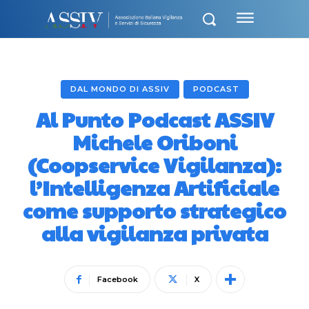
DAL MONDO DI ASSIV
PODCAST
Al Punto Podcast ASSIV
Michele Oriboni
(Coopservice Vigilanza):
l’Intelligenza Artificiale
come supporto strategico
alla vigilanza privata
Facebook
X