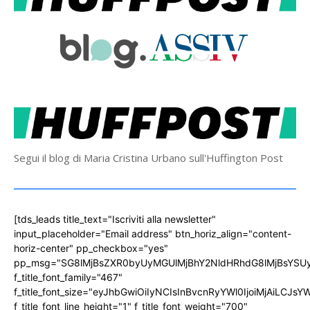
Segui il blog di Maria Cristina Urbano sull'Huffington Post
[tds_leads title_text="Iscriviti alla newsletter"
input_placeholder="Email address" btn_horiz_align="content-
horiz-center" pp_checkbox="yes"
pp_msg="SG8lMjBsZXR0byUyMGUlMjBhY2NldHRhdG8lMjBsYS
f_title_font_family="467"
f_title_font_size="eyJhbGwiOiIyNCIsInBvcnRyYWl0IjoiMjAiLCJs
f_title_font_line_height="1" f_title_font_weight="700"