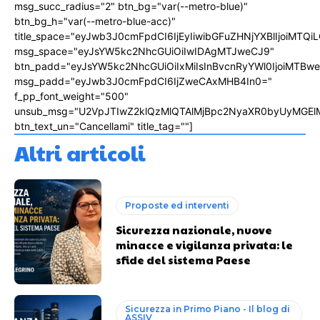
msg_succ_radius="2" btn_bg="var(--metro-blue)"
btn_bg_h="var(--metro-blue-acc)"
title_space="eyJwb3J0cmFpdCI6IjEyIiwibGFuZHNjYXBlIjoiMTQi
msg_space="eyJsYW5kc2NhcGUiOiIwIDAgMTJweCJ9"
btn_padd="eyJsYW5kc2NhcGUiOiIxMiIsInBvcnRyYWl0IjoiMTBw
msg_padd="eyJwb3J0cmFpdCI6IjZweCAxMHB4In0="
f_pp_font_weight="500"
unsub_msg="U2VpJTIwZ2klQzMlQTAlMjBpc2NyaXR0byUyMGEl
btn_text_un="Cancellami" title_tag=""]
Altri articoli
Proposte ed interventi
Sicurezza nazionale, nuove
minacce e vigilanza privata: le
sfide del sistema Paese
Sicurezza in Primo Piano - Il blog di
ASSIV