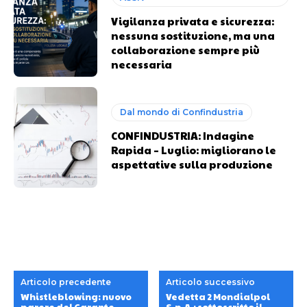
Vigilanza privata e sicurezza:
nessuna sostituzione, ma una
collaborazione sempre più
necessaria
Dal mondo di Confindustria
CONFINDUSTRIA: Indagine
Rapida – Luglio: migliorano le
aspettative sulla produzione
Articolo precedente
Articolo successivo
Whistleblowing: nuovo
Vedetta 2 Mondialpol
parere del Garante
S.p.A.: sottoscritto il