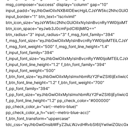
msg_composer="success" display="column" gap="10"
input_padd="eyJhbGwiOiIxNXB4IDEwcHgiLCJsYW5kc2NhcGUiO
input_border="1" btn_text="Iscrivimi!"
btn_icon_size="eyJsYW5kc2NhcGUiOiIxNyIsInBvcnRyYWl0IjoiMT
btn_icon_space="eyJwb3J0cmFpdCI6IjMifQ=="
btn_radius="3" input_radius="3" f_msg_font_family="394"
f_msg_font_size="eyJhbGwiOiIxMyIsInBvcnRyYWl0IjoiMTEiLCJ
f_msg_font_weight="500" f_msg_font_line_height="1.4"
f_input_font_family="394"
f_input_font_size="eyJhbGwiOiIxMyIsInBvcnRyYWl0IjoiMTEiLC
f_input_font_line_height="1.2" f_btn_font_family="394"
f_input_font_weight="500"
f_btn_font_size="eyJhbGwiOiIxMyIsImxhbmRzY2FwZSI6IjExIiw
f_btn_font_line_height="1.2" f_btn_font_weight="700"
f_pp_font_family="394"
f_pp_font_size="eyJhbGwiOiIxMyIsImxhbmRzY2FwZSI6IjEyIiwi
f_pp_font_line_height="1.2" pp_check_color="#000000"
pp_check_color_a="var(--metro-blue)"
pp_check_color_a_h="var(--metro-blue-acc)"
f_btn_font_transform="uppercase"
tdc_css="eyJhbGwiOnsibWFyZ2luLWJvdHRvbSI6IjYwIiwiZGlz