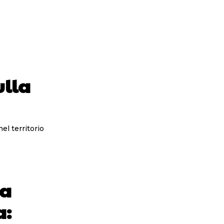
ulla
nel territorio
za
a: