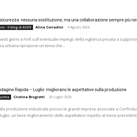
e sicurezza: nessuna sostituzione, ma una collaborazione sempre più ne
Alina Corradini
-
4 Agosto 2026
no - Il blog di ASSIV
questi giorni a Forlì sull'eventuale impiego della vigilanza privata a supporto
za urbana ripropone un tema che...
agine Rapida – Luglio: migliorano le aspettative sulla produzione
Cristina Brugiotti
-
30 Luglio 2026
ustria
ulla produzione industriale presso le grandi imprese associate a Confindus
 luglio, un lieve miglioramento delle aspettative rispetto al mese precedente