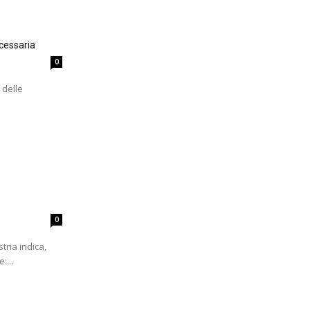
cessaria
0
 delle
0
tria indica,
:...