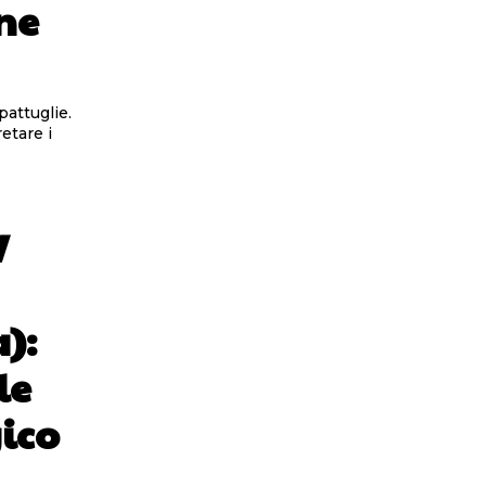
one
pattuglie.
etare i
V
):
le
ico