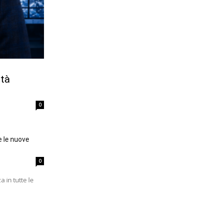
ità
0
e le nuove
0
a in tutte le