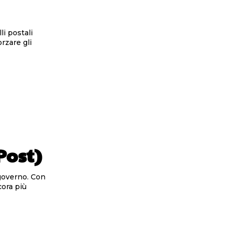
li postali
orzare gli
Post)
 governo. Con
cora più