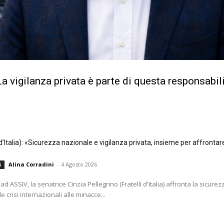
a vigilanza privata è parte di questa responsabil
i d’Italia): «Sicurezza nazionale e vigilanza privata, insieme per affrontar
Alina Corradini
-
4 Agosto 2026
i
ad ASSIV, la senatrice Cinzia Pellegrino (Fratelli d'Italia) affronta la sicurezz
e crisi internazionali alle minacce...