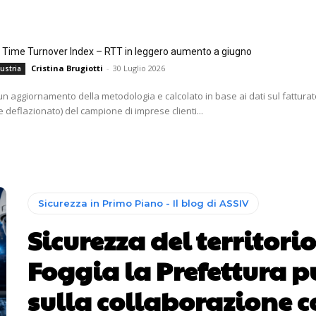
l Time Turnover Index – RTT in leggero aumento a giugno
Cristina Brugiotti
-
30 Luglio 2026
ustria
i un aggiornamento della metodologia e calcolato in base ai dati sul fatturat
 deflazionato) del campione di imprese clienti...
Sicurezza in Primo Piano - Il blog di ASSIV
Sicurezza del territorio
Foggia la Prefettura 
sulla collaborazione c