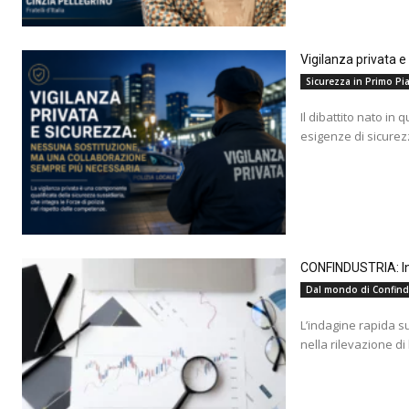
Vigilanza privata 
Sicurezza in Primo Pia
Il dibattito nato in 
esigenze di sicurez
CONFINDUSTRIA: Ind
Dal mondo di Confind
L’indagine rapida s
nella rilevazione di