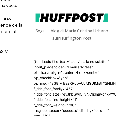
ria voce.
gilanza
ziende della
Segui il blog di Maria Cristina Urbano
buire al
sull'Huffington Post
SSIV
[tds_leads title_text="Iscriviti alla newsletter"
input_placeholder="Email address"
btn_horiz_align="content-horiz-center"
pp_checkbox="yes"
pp_msg="SG8lMjBsZXR0byUyMGUlMjBhY2Nld
f_title_font_family="467"
f_title_font_size="eyJhbGwiOiIyNCIsInBvcnRyY
f_title_font_line_height="1"
f_title_font_weight="700"
msg_composer="success" display="column"
gap="10"