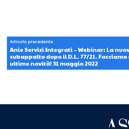
Articolo precedente
Anie Servizi Integrati – Webinar: La nuov
subappalto dopo il D.L. 77/21. Facciamo 
ultime novità! 31 maggio 2022