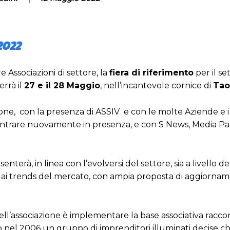
2022
 Associazioni di settore, la
fiera di riferimento
per il se
errà il
27 e il 28 Maggio
, nell’incantevole cornice di
Tao
ne, con la presenza di ASSIV e con le molte Aziende e i
contrare nuovamente in presenza, e con S News, Media Pa
nterà, in linea con l’evolversi del settore, sia a livello de
vi ai trends del mercato, con ampia proposta di aggiorna
dell’associazione è implementare la base associativa racc
nel 2006 un gruppo di imprenditori illuminati decise ch