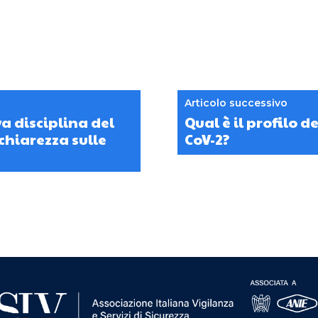
Articolo successivo
a disciplina del
Qual è il profilo 
chiarezza sulle
CoV-2?