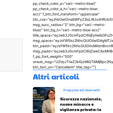
pp_check_color_a="var(--metro-blue)"
pp_check_color_a_h="var(--metro-blue-
acc)" f_btn_font_transform="uppercase"
tdc_css="eyJhbGwiOnsibWFyZ2luLWJvdHRvbS
msg_succ_radius="2" btn_bg="var(--metro-
blue)" btn_bg_h="var(--metro-blue-acc)"
title_space="eyJwb3J0cmFpdCI6IjEyIiwibGFuZ
msg_space="eyJsYW5kc2NhcGUiOiIwIDAgMTJ
btn_padd="eyJsYW5kc2NhcGUiOiIxMiIsInBvcn
msg_padd="eyJwb3J0cmFpdCI6IjZweCAxMHB
f_pp_font_weight="500"
unsub_msg="U2VpJTIwZ2klQzMlQTAlMjBpc2N
btn_text_un="Cancellami" title_tag=""]
Altri articoli
Proposte ed interventi
Sicurezza nazionale,
nuove minacce e
vigilanza privata: le