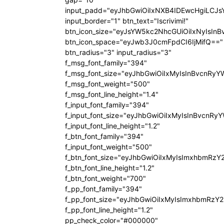
input_padd="eyJhbGwiOiIxNXB4IDEwcHgiLCJ
input_border="1" btn_text="Iscrivimi!"
btn_icon_size="eyJsYW5kc2NhcGUiOiIxNyIsInB
btn_icon_space="eyJwb3J0cmFpdCI6IjMifQ=="
btn_radius="3" input_radius="3"
f_msg_font_family="394"
f_msg_font_size="eyJhbGwiOiIxMyIsInBvcnRyY
f_msg_font_weight="500"
f_msg_font_line_height="1.4"
f_input_font_family="394"
f_input_font_size="eyJhbGwiOiIxMyIsInBvcnRy
f_input_font_line_height="1.2"
f_btn_font_family="394"
f_input_font_weight="500"
f_btn_font_size="eyJhbGwiOiIxMyIsImxhbmRzY
f_btn_font_line_height="1.2"
f_btn_font_weight="700"
f_pp_font_family="394"
f_pp_font_size="eyJhbGwiOiIxMyIsImxhbmRzY2
f_pp_font_line_height="1.2"
pp_check_color="#000000"