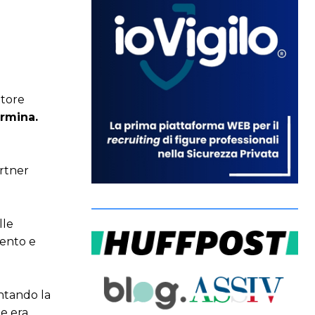
ttore
rmina.
rtner
lle
mento e
ontando la
e era