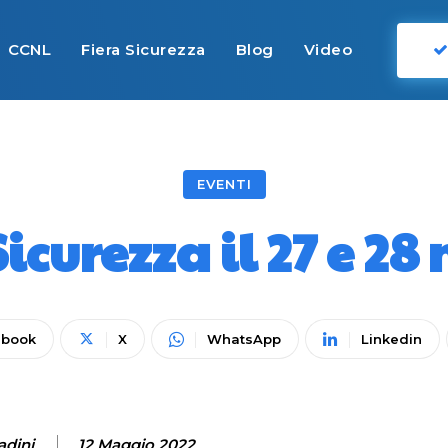
CCNL
Fiera Sicurezza
Blog
Video
EVENTI
icurezza il 27 e 2
ebook
X
WhatsApp
Linkedin
adini
12 Maggio 2022