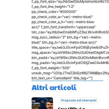
f_pp_font_size="eyJhbGwiOiIxMyIsImxhbmRzY2
f_pp_font_line_height="1.2"
pp_check_color="#000000"
pp_check_color_a="var(--metro-blue)"
pp_check_color_a_h="var(--metro-blue-
acc)" f_btn_font_transform="uppercase"
tdc_css="eyJhbGwiOnsibWFyZ2luLWJvdHRvbS
msg_succ_radius="2" btn_bg="var(--metro-
blue)" btn_bg_h="var(--metro-blue-acc)"
title_space="eyJwb3J0cmFpdCI6IjEyIiwibGFuZ
msg_space="eyJsYW5kc2NhcGUiOiIwIDAgMTJ
btn_padd="eyJsYW5kc2NhcGUiOiIxMiIsInBvcn
msg_padd="eyJwb3J0cmFpdCI6IjZweCAxMHB
f_pp_font_weight="500"
unsub_msg="U2VpJTIwZ2klQzMlQTAlMjBpc2N
btn_text_un="Cancellami" title_tag=""]
Altri articoli
Proposte ed interventi
Casu (PD): «La