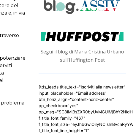
tere del
a e, in via
ttraverso
Segui il blog di Maria Cristina Urbano
 potenziare
sull'Huffington Post
ervizi
La
el
[tds_leads title_text="Iscriviti alla newsletter"
input_placeholder="Email address"
btn_horiz_align="content-horiz-center"
un problema
pp_checkbox="yes"
pp_msg="SG8lMjBsZXR0byUyMGUlMjBhY2Nld
f_title_font_family="467"
f_title_font_size="eyJhbGwiOiIyNCIsInBvcnRyY
f_title_font_line_height="1"