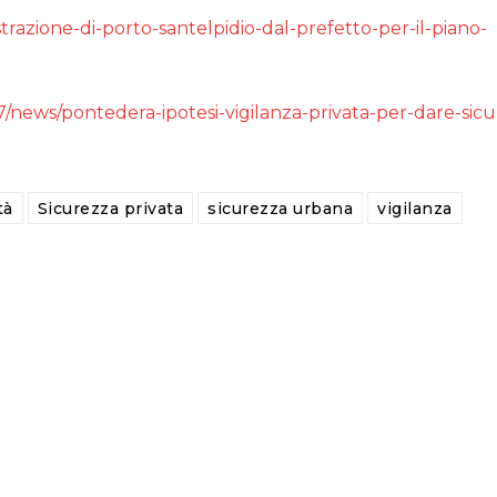
azione-di-porto-santelpidio-dal-prefetto-per-il-piano-
7/news/pontedera-ipotesi-vigilanza-privata-per-dare-sicu
tà
Sicurezza privata
sicurezza urbana
vigilanza