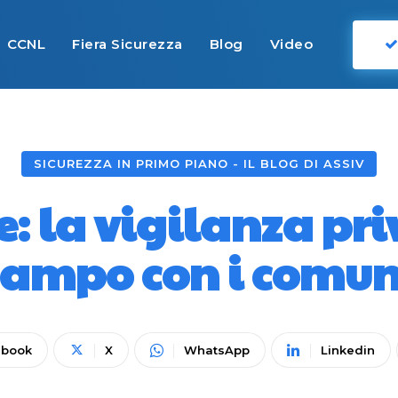
CCNL
Fiera Sicurezza
Blog
Video
SICUREZZA IN PRIMO PIANO - IL BLOG DI ASSIV
re: la vigilanza pr
campo con i comun
ebook
X
WhatsApp
Linkedin