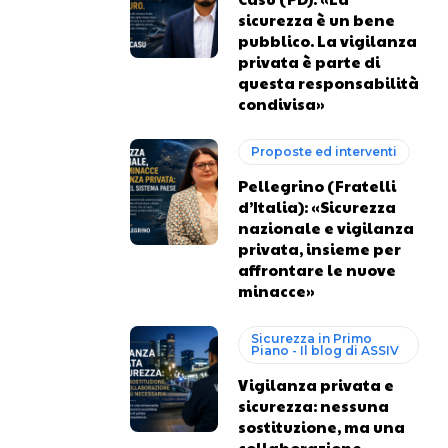
sicurezza è un bene
pubblico. La vigilanza
privata è parte di
questa responsabilità
condivisa»
Proposte ed interventi
Pellegrino (Fratelli
d’Italia): «Sicurezza
nazionale e vigilanza
privata, insieme per
affrontare le nuove
minacce»
Sicurezza in Primo
Piano - Il blog di ASSIV
Vigilanza privata e
sicurezza: nessuna
sostituzione, ma una
collaborazione