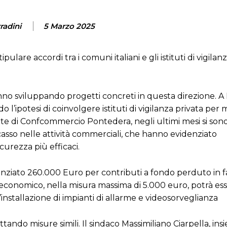
radini
5 Marzo 2025
ipulare accordi tra i comuni italiani e gli istituti di vigilan
tanno sviluppando progetti concreti in questa direzione. 
 l’ipotesi di coinvolgere istituti di vigilanza privata per m
e di Confcommercio Pontedera, negli ultimi mesi si sono 
 scasso nelle attività commerciali, che hanno evidenziato
urezza più efficaci.
iato 260.000 Euro per contributi a fondo perduto in f
economico, nella misura massima di 5.000 euro, potrà ess
’installazione di impianti di allarme e videosorveglianza
ando misure simili. Il sindaco Massimiliano Ciarpella, ins