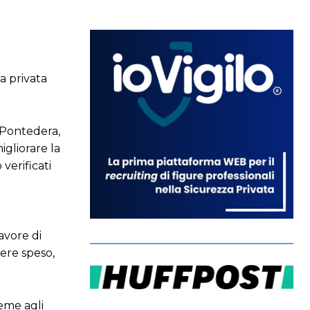
za privata
A Pontedera,
igliorare la
verificati
avore di
ere speso,
ieme agli