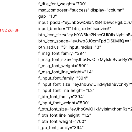
f_title_font_weight="700"
msg_composer="success" display="column"
gap="10"
input_padd="eyJhbGwiOiIxNXB4IDEwcHgiLCJ
input_border="1" btn_text="Iscrivimi!"
rezza-ai-
btn_icon_size="eyJsYW5kc2NhcGUiOiIxNyIsInB
btn_icon_space="eyJwb3J0cmFpdCI6IjMifQ=="
btn_radius="3" input_radius="3"
f_msg_font_family="394"
f_msg_font_size="eyJhbGwiOiIxMyIsInBvcnRyY
f_msg_font_weight="500"
f_msg_font_line_height="1.4"
f_input_font_family="394"
f_input_font_size="eyJhbGwiOiIxMyIsInBvcnRy
f_input_font_line_height="1.2"
f_btn_font_family="394"
f_input_font_weight="500"
f_btn_font_size="eyJhbGwiOiIxMyIsImxhbmRzY
f_btn_font_line_height="1.2"
f_btn_font_weight="700"
f_pp_font_family="394"