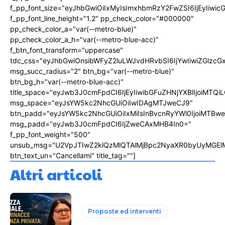
f_pp_font_size="eyJhbGwiOiIxMyIsImxhbmRzY2FwZSI6IjEyIiwi
f_pp_font_line_height="1.2" pp_check_color="#000000"
pp_check_color_a="var(--metro-blue)"
pp_check_color_a_h="var(--metro-blue-acc)"
f_btn_font_transform="uppercase"
tdc_css="eyJhbGwiOnsibWFyZ2luLWJvdHRvbSI6IjYwIiwiZGlz
msg_succ_radius="2" btn_bg="var(--metro-blue)"
btn_bg_h="var(--metro-blue-acc)"
title_space="eyJwb3J0cmFpdCI6IjEyIiwibGFuZHNjYXBlIjoiMTQi
msg_space="eyJsYW5kc2NhcGUiOiIwIDAgMTJweCJ9"
btn_padd="eyJsYW5kc2NhcGUiOiIxMiIsInBvcnRyYWl0IjoiMTBw
msg_padd="eyJwb3J0cmFpdCI6IjZweCAxMHB4In0="
f_pp_font_weight="500"
unsub_msg="U2VpJTIwZ2klQzMlQTAlMjBpc2NyaXR0byUyMGEl
btn_text_un="Cancellami" title_tag=""]
Altri articoli
Proposte ed interventi