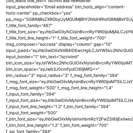
[tds_leads title_text="Iscriviti alla newsletter"
input_placeholder="Email address" btn_horiz_align="content-
horiz-center" pp_checkbox="yes"
pp_msg="SG8lMjBsZXR0byUyMGUlMjBhY2NldHRhdG8lMjBsYS
f_title_font_family="467"
f_title_font_size="eyJhbGwiOiIyNCIsInBvcnRyYWl0IjoiMjAiLCJs
f_title_font_line_height="1" f_title_font_weight="700"
msg_composer="success" display="column" gap="10"
input_padd="eyJhbGwiOiIxNXB4IDEwcHgiLCJsYW5kc2NhcGUiO
input_border="1" btn_text="Iscrivimi!"
btn_icon_size="eyJsYW5kc2NhcGUiOiIxNyIsInBvcnRyYWl0IjoiMT
btn_icon_space="eyJwb3J0cmFpdCI6IjMifQ=="
btn_radius="3" input_radius="3" f_msg_font_family="394"
f_msg_font_size="eyJhbGwiOiIxMyIsInBvcnRyYWl0IjoiMTEiLCJ
f_msg_font_weight="500" f_msg_font_line_height="1.4"
f_input_font_family="394"
f_input_font_size="eyJhbGwiOiIxMyIsInBvcnRyYWl0IjoiMTEiLC
f_input_font_line_height="1.2" f_btn_font_family="394"
f_input_font_weight="500"
f_btn_font_size="eyJhbGwiOiIxMyIsImxhbmRzY2FwZSI6IjExIiw
f_btn_font_line_height="1.2" f_btn_font_weight="700"
f_pp_font_family="394"