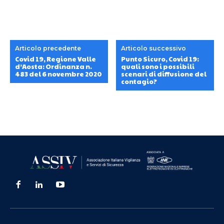
Articolo precedente
Articolo successivo
Covid 19, Regione Valle
Punto Sicuro, Covid 19:
d’Aosta: Ordinanza n.
quali sono i possibili
483 del 6 novembre 2020
scenari di diffusione del
contagio?