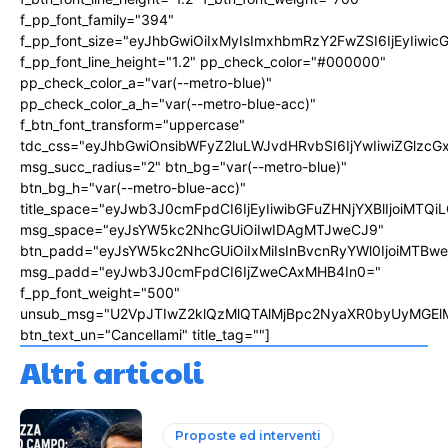
f_pp_font_family="394"
f_pp_font_size="eyJhbGwiOiIxMyIsImxhbmRzY2FwZSI6IjEyIiwi
f_pp_font_line_height="1.2" pp_check_color="#000000"
pp_check_color_a="var(--metro-blue)"
pp_check_color_a_h="var(--metro-blue-acc)"
f_btn_font_transform="uppercase"
tdc_css="eyJhbGwiOnsibWFyZ2luLWJvdHRvbSI6IjYwIiwiZGlz
msg_succ_radius="2" btn_bg="var(--metro-blue)"
btn_bg_h="var(--metro-blue-acc)"
title_space="eyJwb3J0cmFpdCI6IjEyIiwibGFuZHNjYXBlIjoiMTQi
msg_space="eyJsYW5kc2NhcGUiOiIwIDAgMTJweCJ9"
btn_padd="eyJsYW5kc2NhcGUiOiIxMiIsInBvcnRyYWl0IjoiMTBw
msg_padd="eyJwb3J0cmFpdCI6IjZweCAxMHB4In0="
f_pp_font_weight="500"
unsub_msg="U2VpJTIwZ2klQzMlQTAlMjBpc2NyaXR0byUyMGEl
btn_text_un="Cancellami" title_tag=""]
Altri articoli
Proposte ed interventi