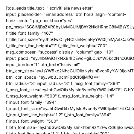
[tds_leads title_text="Iscriviti alla newsletter"
input_placeholder="Email address" btn_horiz_align="content-
horiz-center" pp_checkbox="yes"
pp_msg="SG8lMjBsZXR0byUyMGUlMjBhY2NldHRhdG8lMjBsYS
f_title_font_family="467"
f_title_font_size="eyJhbGwiOiIyNCIsInBvcnRyYWl0IjoiMjAiLCJs
f_title_font_line_height="1" f_title_font_weight="700"
msg_composer="success" display="column" gap="10"
input_padd="eyJhbGwiOiIxNXB4IDEwcHgiLCJsYW5kc2NhcGUiO
input_border="1" btn_text="Iscrivimi!"
btn_icon_size="eyJsYW5kc2NhcGUiOiIxNyIsInBvcnRyYWl0IjoiMT
btn_icon_space="eyJwb3J0cmFpdCI6IjMifQ=="
btn_radius="3" input_radius="3" f_msg_font_family="394"
f_msg_font_size="eyJhbGwiOiIxMyIsInBvcnRyYWl0IjoiMTEiLCJ
f_msg_font_weight="500" f_msg_font_line_height="1.4"
f_input_font_family="394"
f_input_font_size="eyJhbGwiOiIxMyIsInBvcnRyYWl0IjoiMTEiLC
f_input_font_line_height="1.2" f_btn_font_family="394"
f_input_font_weight="500"
f_btn_font_size="eyJhbGwiOiIxMyIsImxhbmRzY2FwZSI6IjExIiw
f_btn_font_line_height="1.2" f_btn_font_weight="700"