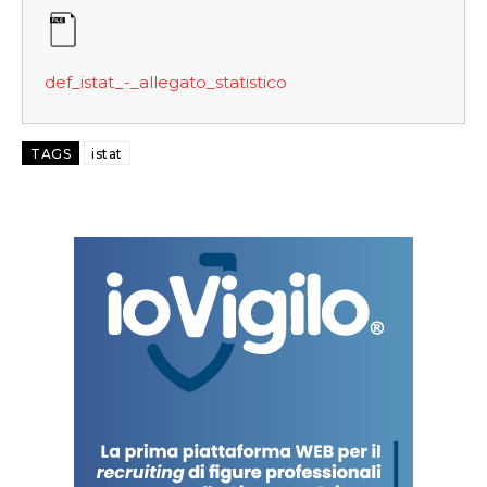
def_istat_-_allegato_statistico
TAGS
istat