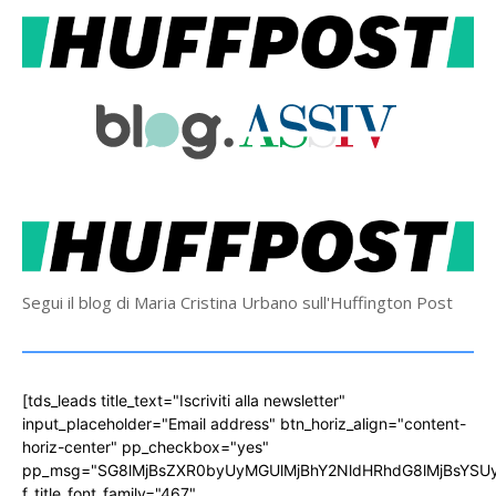
Segui il blog di Maria Cristina Urbano sull'Huffington Post
[tds_leads title_text="Iscriviti alla newsletter"
input_placeholder="Email address" btn_horiz_align="content-
horiz-center" pp_checkbox="yes"
pp_msg="SG8lMjBsZXR0byUyMGUlMjBhY2NldHRhdG8lMjBsYS
f_title_font_family="467"