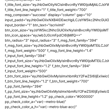
f_title_font_size="eyJhbGwiOiIyNCIsInBvcnRyYWl0IjoiMjAiLCJs
f_title_font_line_height="1" f_title_font_weight="700"
msg_composer="success" display="column" gap="10"
input_padd="eyJhbGwiOiIxNXB4IDEwcHgiLCJsYW5kc2NhcGUiO
input_border="1" btn_text="Iscrivimi!"
btn_icon_size="eyJsYW5kc2NhcGUiOiIxNyIsInBvcnRyYWl0IjoiMT
btn_icon_space="eyJwb3J0cmFpdCI6IjMifQ=="
btn_radius="3" input_radius="3" f_msg_font_family="394"
f_msg_font_size="eyJhbGwiOiIxMyIsInBvcnRyYWl0IjoiMTEiLCJ
f_msg_font_weight="500" f_msg_font_line_height="1.4"
f_input_font_family="394"
f_input_font_size="eyJhbGwiOiIxMyIsInBvcnRyYWl0IjoiMTEiLC
f_input_font_line_height="1.2" f_btn_font_family="394"
f_input_font_weight="500"
f_btn_font_size="eyJhbGwiOiIxMyIsImxhbmRzY2FwZSI6IjExIiw
f_btn_font_line_height="1.2" f_btn_font_weight="700"
f_pp_font_family="394"
f_pp_font_size="eyJhbGwiOiIxMyIsImxhbmRzY2FwZSI6IjEyIiwi
f_pp_font_line_height="1.2" pp_check_color="#000000"
pp_check_color_a="var(--metro-blue)"
pp_check_color_a_h="var(--metro-blue-acc)"