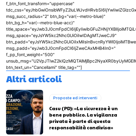
f_btn_font_transform="uppercase"
tdc_css="eyJhbGwiOnsibWFyZ2luLWJvdHRvbSI6IjYwIiwiZGlz
msg_succ_radius="2" btn_bg="var(--metro-blue)"
btn_bg_h="var(--metro-blue-acc)"
title_space="eyJwb3J0cmFpdCI6IjEyIiwibGFuZHNjYXBlIjoiMTQi
msg_space="eyJsYW5kc2NhcGUiOiIwIDAgMTJweCJ9"
btn_padd="eyJsYW5kc2NhcGUiOiIxMiIsInBvcnRyYWl0IjoiMTBw
msg_padd="eyJwb3J0cmFpdCI6IjZweCAxMHB4In0="
f_pp_font_weight="500"
unsub_msg="U2VpJTIwZ2klQzMlQTAlMjBpc2NyaXR0byUyMGEl
btn_text_un="Cancellami" title_tag=""]
Altri articoli
Proposte ed interventi
Casu (PD): «La sicurezza è un
bene pubblico. La vigilanza
privata è parte di questa
responsabilità condivisa»