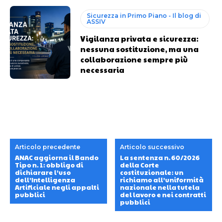
Sicurezza in Primo Piano - Il blog di
ASSIV
Vigilanza privata e sicurezza:
nessuna sostituzione, ma una
collaborazione sempre più
necessaria
Articolo precedente
Articolo successivo
ANAC aggiorna il Bando
La sentenza n. 60/2026
Tipo n. 1: obbligo di
della Corte
dichiarare l’uso
costituzionale: un
dell’Intelligenza
richiamo all’uniformità
Artificiale negli appalti
nazionale nella tutela
pubblici
del lavoro e nei contratti
pubblici