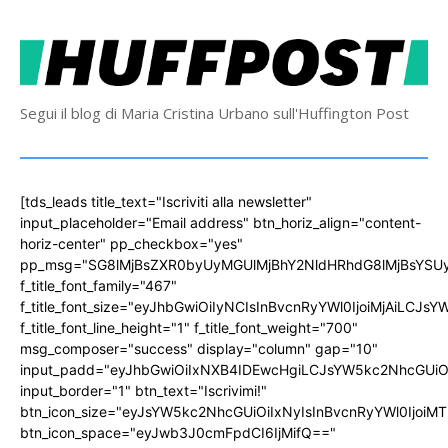
Segui il blog di Maria Cristina Urbano sull'Huffington Post
[tds_leads title_text="Iscriviti alla newsletter"
input_placeholder="Email address" btn_horiz_align="content-
horiz-center" pp_checkbox="yes"
pp_msg="SG8lMjBsZXR0byUyMGUlMjBhY2NldHRhdG8lMjBsYS
f_title_font_family="467"
f_title_font_size="eyJhbGwiOiIyNCIsInBvcnRyYWl0IjoiMjAiLCJs
f_title_font_line_height="1" f_title_font_weight="700"
msg_composer="success" display="column" gap="10"
input_padd="eyJhbGwiOiIxNXB4IDEwcHgiLCJsYW5kc2NhcGUiO
input_border="1" btn_text="Iscrivimi!"
btn_icon_size="eyJsYW5kc2NhcGUiOiIxNyIsInBvcnRyYWl0IjoiMT
btn_icon_space="eyJwb3J0cmFpdCI6IjMifQ=="