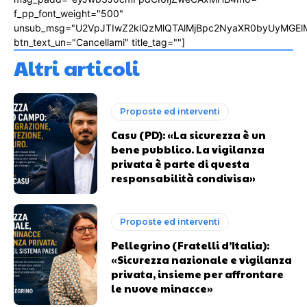
f_pp_font_weight="500"
unsub_msg="U2VpJTIwZ2klQzMlQTAlMjBpc2NyaXR0byUyMGEl
btn_text_un="Cancellami" title_tag=""]
Altri articoli
Proposte ed interventi
Casu (PD): «La sicurezza è un
bene pubblico. La vigilanza
privata è parte di questa
responsabilità condivisa»
Proposte ed interventi
Pellegrino (Fratelli d’Italia):
«Sicurezza nazionale e vigilanza
privata, insieme per affrontare
le nuove minacce»