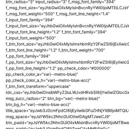
btn_radius="3" input_radius="3" f_msg_font_family="394"
f_msg_font_size="eyJhbGwiOiIxMyIsInBvcnRyYWl0IjoiMTEiLCJ
f_msg_font_weight="500" f_msg_font_line_height="1.4"
f_input_font_family="394"
f_input_font_size="eyJhbGwiOiIxMyIsInBvcnRyYWl0IjoiMTEiLC
f_input_font_line_height="1.2" f_btn_font_family="394"
f_input_font_weight="500"
f_btn_font_size="eyJhbGwiOiIxMyIsImxhbmRzY2FwZSI6IjExIiw
f_btn_font_line_height="1.2" f_btn_font_weight="700"
f_pp_font_family="394"
f_pp_font_size="eyJhbGwiOiIxMyIsImxhbmRzY2FwZSI6IjEyIiwi
f_pp_font_line_height="1.2" pp_check_color="#000000"
pp_check_color_a="var(--metro-blue)"
pp_check_color_a_h="var(--metro-blue-acc)"
f_btn_font_transform="uppercase"
tdc_css="eyJhbGwiOnsibWFyZ2luLWJvdHRvbSI6IjYwIiwiZGlz
msg_succ_radius="2" btn_bg="var(--metro-blue)"
btn_bg_h="var(--metro-blue-acc)"
title_space="eyJwb3J0cmFpdCI6IjEyIiwibGFuZHNjYXBlIjoiMTQi
msg_space="eyJsYW5kc2NhcGUiOiIwIDAgMTJweCJ9"
btn_padd="eyJsYW5kc2NhcGUiOiIxMiIsInBvcnRyYWl0IjoiMTBw
msg_padd="eyJwb3J0cmFpdCI6IjZweCAxMHB4In0="