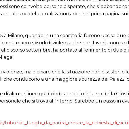
rocessi sono coinvolte persone disperate, che si abbandona
sioni, alcune delle quali vanno anche in prima pagina sui
15 a Milano, quando in una sparatoria furono uccise due 
 si consumano episodi di violenza che non favoriscono un 
te allo scorso settembre, ha portato al ferimento di due gi
ollega.
 violenze, ma è chiaro che la situazione non è sostenibile
uelli che conducono a una maggiore sicurezza dei Palazzi di
 di alcune linee guida indicate dal ministero della Giusti
l personale che si trova all’interno. Sarebbe un passo in a
ws/tribunali_luoghi_da_paura_cresce_la_richiesta_di_sicu