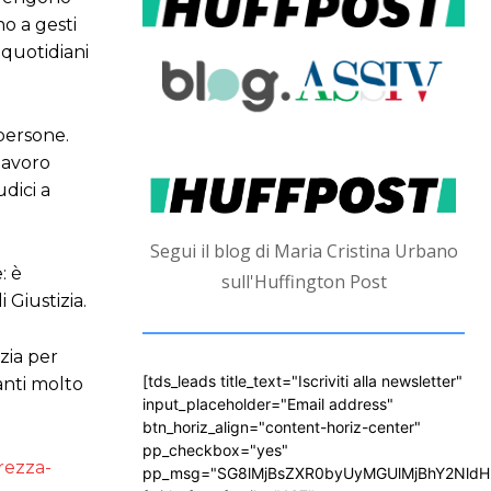
no a gesti
 quotidiani
persone.
lavoro
udici a
Segui il blog di Maria Cristina Urbano
: è
sull'Huffington Post
 Giustizia.
zia per
[tds_leads title_text="Iscriviti alla newsletter"
vanti molto
input_placeholder="Email address"
btn_horiz_align="content-horiz-center"
pp_checkbox="yes"
rezza-
pp_msg="SG8lMjBsZXR0byUyMGUlMjBhY2Nld