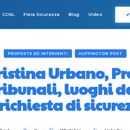
CCNL
Fiera Sicurezza
Blog
Video
PROPOSTE ED INTERVENTI
HUFFINGTON POST
ristina Urbano, Pr
 Tribunali, luoghi d
 richiesta di sicure