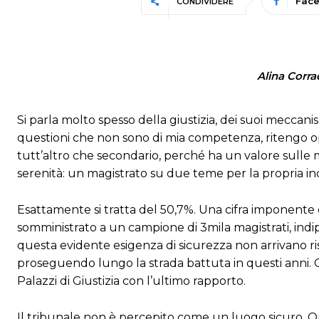
Fac
CONDIVIDERE
Alina Corra
Si parla molto spesso della giustizia, dei suoi meccan
questioni che non sono di mia competenza, ritengo 
tutt’altro che secondario, perché ha un valore sulle m
serenità: un magistrato su due teme per la propria inc
Esattamente si tratta del 50,7%. Una cifra imponente 
somministrato a un campione di 3mila magistrati, in
questa evidente esigenza di sicurezza non arrivano ri
proseguendo lungo la strada battuta in questi anni. C
Palazzi di Giustizia con l’ultimo rapporto.
Il tribunale non è percepito come un luogo sicuro. Q