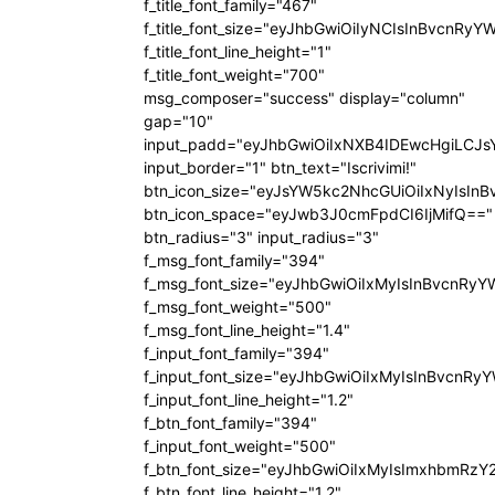
f_title_font_family="467"
f_title_font_size="eyJhbGwiOiIyNCIsInBvcnRyY
f_title_font_line_height="1"
f_title_font_weight="700"
msg_composer="success" display="column"
gap="10"
input_padd="eyJhbGwiOiIxNXB4IDEwcHgiLCJ
input_border="1" btn_text="Iscrivimi!"
btn_icon_size="eyJsYW5kc2NhcGUiOiIxNyIsInB
btn_icon_space="eyJwb3J0cmFpdCI6IjMifQ=="
btn_radius="3" input_radius="3"
f_msg_font_family="394"
f_msg_font_size="eyJhbGwiOiIxMyIsInBvcnRyY
f_msg_font_weight="500"
f_msg_font_line_height="1.4"
f_input_font_family="394"
f_input_font_size="eyJhbGwiOiIxMyIsInBvcnRy
f_input_font_line_height="1.2"
f_btn_font_family="394"
f_input_font_weight="500"
f_btn_font_size="eyJhbGwiOiIxMyIsImxhbmRzY
f_btn_font_line_height="1.2"