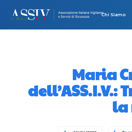
Chi Siamo
Maria C
dell’ASS.I.V.:
la