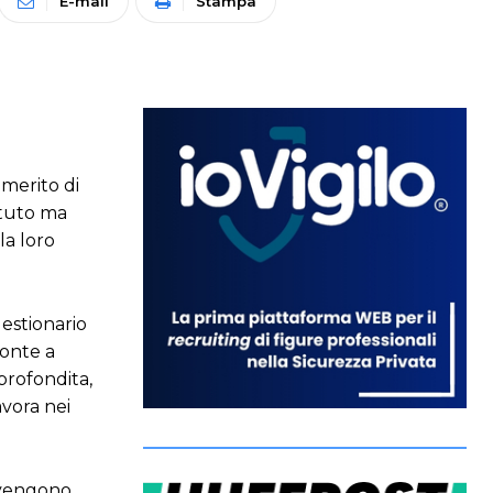
E-mail
Stampa
 merito di
ttuto ma
la loro
estionario
ronte a
profondita,
avora nei
e vengono