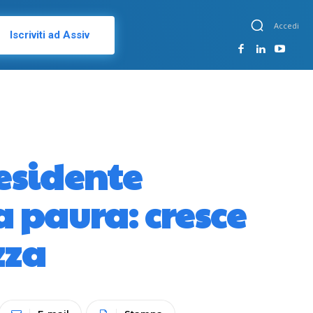
Accedi
Iscriviti ad Assiv
esidente
a paura: cresce
zza