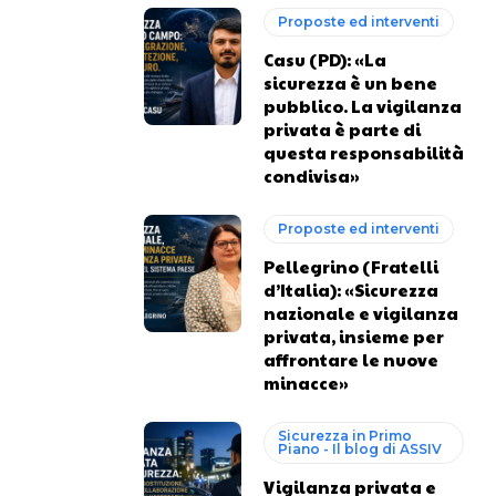
Proposte ed interventi
Casu (PD): «La
sicurezza è un bene
pubblico. La vigilanza
privata è parte di
questa responsabilità
condivisa»
Proposte ed interventi
Pellegrino (Fratelli
d’Italia): «Sicurezza
nazionale e vigilanza
privata, insieme per
affrontare le nuove
minacce»
Sicurezza in Primo
Piano - Il blog di ASSIV
Vigilanza privata e