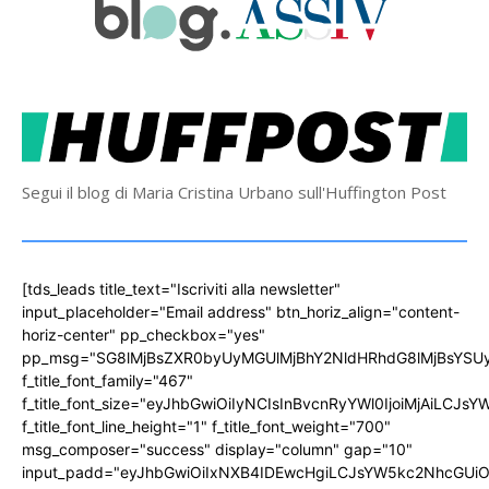
Segui il blog di Maria Cristina Urbano sull'Huffington Post
[tds_leads title_text="Iscriviti alla newsletter"
input_placeholder="Email address" btn_horiz_align="content-
horiz-center" pp_checkbox="yes"
pp_msg="SG8lMjBsZXR0byUyMGUlMjBhY2NldHRhdG8lMjBsYS
f_title_font_family="467"
f_title_font_size="eyJhbGwiOiIyNCIsInBvcnRyYWl0IjoiMjAiLCJs
f_title_font_line_height="1" f_title_font_weight="700"
msg_composer="success" display="column" gap="10"
input_padd="eyJhbGwiOiIxNXB4IDEwcHgiLCJsYW5kc2NhcGUiO