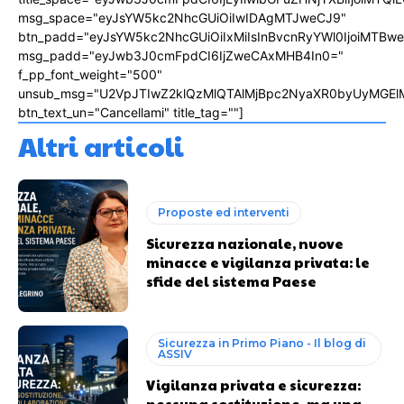
msg_space="eyJsYW5kc2NhcGUiOiIwIDAgMTJweCJ9"
btn_padd="eyJsYW5kc2NhcGUiOiIxMiIsInBvcnRyYWl0IjoiMTBw
msg_padd="eyJwb3J0cmFpdCI6IjZweCAxMHB4In0="
f_pp_font_weight="500"
unsub_msg="U2VpJTIwZ2klQzMlQTAlMjBpc2NyaXR0byUyMGEl
btn_text_un="Cancellami" title_tag=""]
Altri articoli
Proposte ed interventi
Sicurezza nazionale, nuove
minacce e vigilanza privata: le
sfide del sistema Paese
Sicurezza in Primo Piano - Il blog di
ASSIV
Vigilanza privata e sicurezza:
nessuna sostituzione, ma una