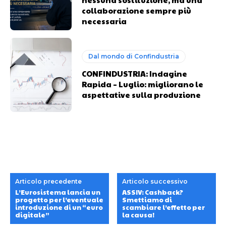
collaborazione sempre più
necessaria
Dal mondo di Confindustria
CONFINDUSTRIA: Indagine
Rapida – Luglio: migliorano le
aspettative sulla produzione
Articolo precedente
Articolo successivo
L’Eurosistema lancia un
ASSIV: Cashback?
progetto per l’eventuale
Smettiamo di
introduzione di un “euro
scambiare l’effetto per
digitale”
la causa!