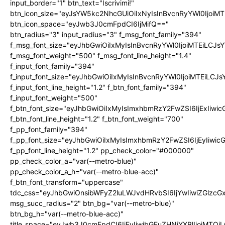
input_border="1" btn_text="Iscrivimi!"
btn_icon_size="eyJsYW5kc2NhcGUiOiIxNyIsInBvcnRyYWl0IjoiMT
btn_icon_space="eyJwb3J0cmFpdCI6IjMifQ=="
btn_radius="3" input_radius="3" f_msg_font_family="394"
f_msg_font_size="eyJhbGwiOiIxMyIsInBvcnRyYWl0IjoiMTEiLCJ
f_msg_font_weight="500" f_msg_font_line_height="1.4"
f_input_font_family="394"
f_input_font_size="eyJhbGwiOiIxMyIsInBvcnRyYWl0IjoiMTEiLC
f_input_font_line_height="1.2" f_btn_font_family="394"
f_input_font_weight="500"
f_btn_font_size="eyJhbGwiOiIxMyIsImxhbmRzY2FwZSI6IjExIiw
f_btn_font_line_height="1.2" f_btn_font_weight="700"
f_pp_font_family="394"
f_pp_font_size="eyJhbGwiOiIxMyIsImxhbmRzY2FwZSI6IjEyIiwi
f_pp_font_line_height="1.2" pp_check_color="#000000"
pp_check_color_a="var(--metro-blue)"
pp_check_color_a_h="var(--metro-blue-acc)"
f_btn_font_transform="uppercase"
tdc_css="eyJhbGwiOnsibWFyZ2luLWJvdHRvbSI6IjYwIiwiZGlz
msg_succ_radius="2" btn_bg="var(--metro-blue)"
btn_bg_h="var(--metro-blue-acc)"
title_space="eyJwb3J0cmFpdCI6IjEyIiwibGFuZHNjYXBlIjoiMTQi