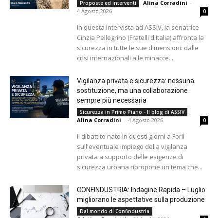
Alina Corradini
-
Proposte ed interventi
4 Agosto 2026
0
In questa intervista ad ASSIV, la senatrice
Cinzia Pellegrino (Fratelli d'Italia) affronta la
sicurezza in tutte le sue dimensioni: dalle
crisi internazionali alle minacce...
Vigilanza privata e sicurezza: nessuna
sostituzione, ma una collaborazione
sempre più necessaria
Sicurezza in Primo Piano - Il blog di ASSIV
Alina Corradini
-
4 Agosto 2026
0
Il dibattito nato in questi giorni a Forlì
sull'eventuale impiego della vigilanza
privata a supporto delle esigenze di
sicurezza urbana ripropone un tema che...
CONFINDUSTRIA: Indagine Rapida – Luglio:
migliorano le aspettative sulla produzione
Dal mondo di Confindustria