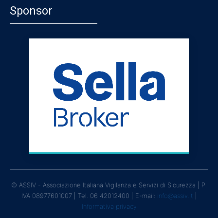
Sponsor
© ASSIV - Associazione Italiana Vigilanza e Servizi di Sicurezza | P.
IVA 08977601007 | Tel. 06 42012400 | E-mail:
info@assiv.it
|
Informativa privacy