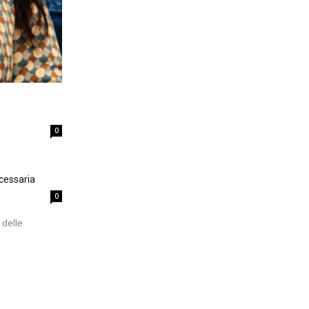
0
cessaria
0
 delle