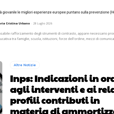
tà giovanile le migliori esperienze europee puntano sulla prevenzione (H
ria Cristina Urbano
-
28 Luglio 2026
nsabile rafforzamento degli strumenti di contrasto, appare necessario p
ativa tra famiglie, scuola, istituzioni, forze dell'ordine, mezzi di comunica
Altre Notizie
Inps: Indicazioni in or
agli interventi e ai rel
profili contributi in
materia di ammortizz