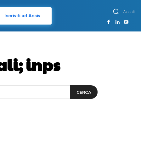
Accedi
Iscriviti ad Assiv
li; inps
CERCA