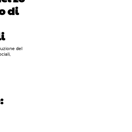
o di
i
iali,
: