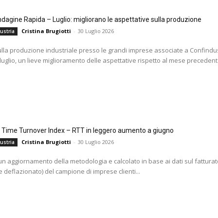
agine Rapida – Luglio: migliorano le aspettative sulla produzione
Cristina Brugiotti
-
30 Luglio 2026
ustria
ulla produzione industriale presso le grandi imprese associate a Confindus
 luglio, un lieve miglioramento delle aspettative rispetto al mese precedente
l Time Turnover Index – RTT in leggero aumento a giugno
Cristina Brugiotti
-
30 Luglio 2026
ustria
i un aggiornamento della metodologia e calcolato in base ai dati sul fatturat
 deflazionato) del campione di imprese clienti...