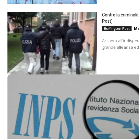
Contro la criminali
Post)
Ma
Huffington Post
Accanto all'indispe
grande alleanza educ