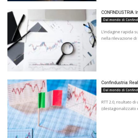
CONFINDUSTRIA: Ind
Dal mondo di Confind
L’indagine rapida s
nella rilevazione di
Confindustria: Rea
Dal mondo di Confind
RTT 2.0, risultato d
(destagionalizzato e