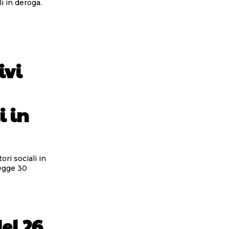
i in deroga.
ivi
i in
ori sociali in
el 26