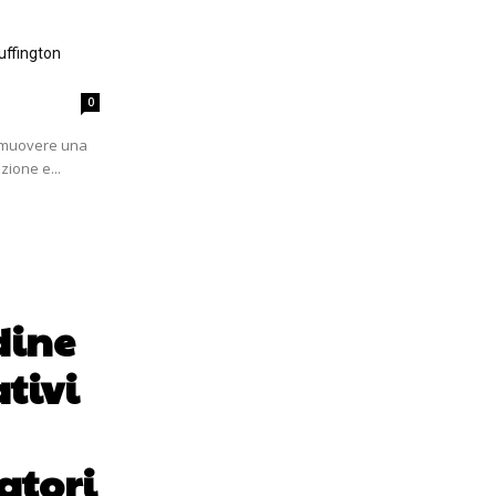
uffington
0
romuovere una
zione e...
dine
ativi
atori