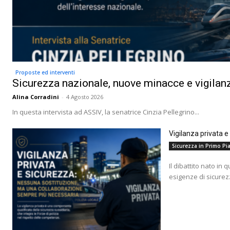
Proposte ed interventi
Sicurezza nazionale, nuove minacce e vigilanz
Alina Corradini
-
4 Agosto 2026
In questa intervista ad ASSIV, la senatrice Cinzia Pellegrino...
Vigilanza privata 
Sicurezza in Primo Pia
Il dibattito nato in 
esigenze di sicurez