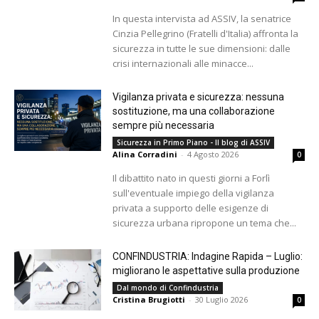
In questa intervista ad ASSIV, la senatrice
Cinzia Pellegrino (Fratelli d'Italia) affronta la
sicurezza in tutte le sue dimensioni: dalle
crisi internazionali alle minacce...
Vigilanza privata e sicurezza: nessuna
sostituzione, ma una collaborazione
sempre più necessaria
Sicurezza in Primo Piano - Il blog di ASSIV
Alina Corradini
-
4 Agosto 2026
0
Il dibattito nato in questi giorni a Forlì
sull'eventuale impiego della vigilanza
privata a supporto delle esigenze di
sicurezza urbana ripropone un tema che...
CONFINDUSTRIA: Indagine Rapida – Luglio:
migliorano le aspettative sulla produzione
Dal mondo di Confindustria
Cristina Brugiotti
-
30 Luglio 2026
0