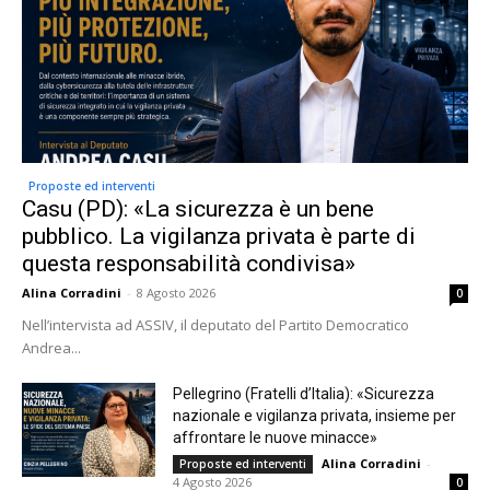
Proposte ed interventi
Casu (PD): «La sicurezza è un bene
pubblico. La vigilanza privata è parte di
questa responsabilità condivisa»
Alina Corradini
-
8 Agosto 2026
0
Nell’intervista ad ASSIV, il deputato del Partito Democratico
Andrea...
Pellegrino (Fratelli d’Italia): «Sicurezza
nazionale e vigilanza privata, insieme per
affrontare le nuove minacce»
Alina Corradini
-
Proposte ed interventi
4 Agosto 2026
0