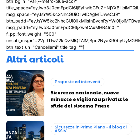
btn_bg_h="var(--metro-blue-acc)"
title_space="eyJwb3J0cmFpdCI6IjEyIiwibGFuZHNjYXBlIjoiMTQi
msg_space="eyJsYW5kc2NhcGUiOiIwIDAgMTJweCJ9"
btn_padd="eyJsYW5kc2NhcGUiOiIxMiIsInBvcnRyYWl0IjoiMTBw
msg_padd="eyJwb3J0cmFpdCI6IjZweCAxMHB4In0="
f_pp_font_weight="500"
unsub_msg="U2VpJTIwZ2klQzMlQTAlMjBpc2NyaXR0byUyMGEl
btn_text_un="Cancellami" title_tag=""]
Altri articoli
Proposte ed interventi
Sicurezza nazionale, nuove
minacce e vigilanza privata: le
sfide del sistema Paese
Sicurezza in Primo Piano - Il blog di
ASSIV