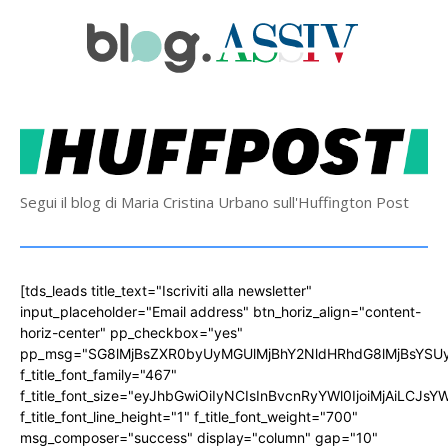
Segui il blog di Maria Cristina Urbano sull'Huffington Post
[tds_leads title_text="Iscriviti alla newsletter"
input_placeholder="Email address" btn_horiz_align="content-
horiz-center" pp_checkbox="yes"
pp_msg="SG8lMjBsZXR0byUyMGUlMjBhY2NldHRhdG8lMjBsYS
f_title_font_family="467"
f_title_font_size="eyJhbGwiOiIyNCIsInBvcnRyYWl0IjoiMjAiLCJs
f_title_font_line_height="1" f_title_font_weight="700"
msg_composer="success" display="column" gap="10"