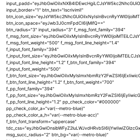
input_padd="eyJhbGwiOiIxNXB4IDEwcHgiLCJsYW5kc2NhcGUiO
input_border="1" btn_text="Iscrivimi!"
btn_icon_size="eyJsYW5kc2NhcGUiOiIxNyIsInBvcnRyYWl0IjoiMT
btn_icon_space="eyJwb3J0cmFpdCI6IjMifQ=="
btn_radius="3" input_radius="3" f_msg_font_family="394"
f_msg_font_size="eyJhbGwiOiIxMyIsInBvcnRyYWl0IjoiMTEiLCJ
f_msg_font_weight="500" f_msg_font_line_height="1.4"
f_input_font_family="394"
f_input_font_size="eyJhbGwiOiIxMyIsInBvcnRyYWl0IjoiMTEiLC
f_input_font_line_height="1.2" f_btn_font_family="394"
f_input_font_weight="500"
f_btn_font_size="eyJhbGwiOiIxMyIsImxhbmRzY2FwZSI6IjExIiw
f_btn_font_line_height="1.2" f_btn_font_weight="700"
f_pp_font_family="394"
f_pp_font_size="eyJhbGwiOiIxMyIsImxhbmRzY2FwZSI6IjEyIiwi
f_pp_font_line_height="1.2" pp_check_color="#000000"
pp_check_color_a="var(--metro-blue)"
pp_check_color_a_h="var(--metro-blue-acc)"
f_btn_font_transform="uppercase"
tdc_css="eyJhbGwiOnsibWFyZ2luLWJvdHRvbSI6IjYwIiwiZGlz
msg_succ_radius="2" btn_bg="var(--metro-blue)"