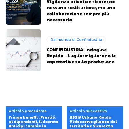
Vigilanza privata e sicurezza:
nessuna sostituzione, ma una
collaborazione sempre più
necessaria
Dal mondo di Confindustria
CONFINDUSTRIA: Indagine
Rapida – Luglio: migliorano le
aspettative sulla produzione
Articolo precedente
Articolo successivo
Fringe benefit : Prestiti
ASSIV Urbano: Guida
ai dipendenti, il decreto
Videosorveglianza del
Anticipi cambia la
territorio e Sicurezza