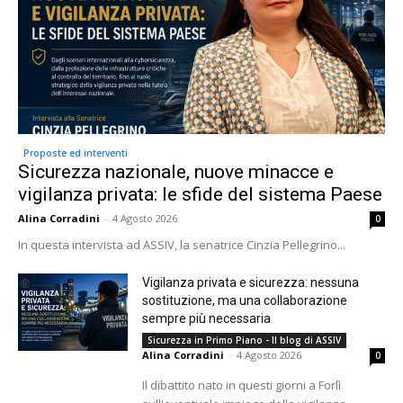
Proposte ed interventi
Sicurezza nazionale, nuove minacce e
vigilanza privata: le sfide del sistema Paese
Alina Corradini
-
4 Agosto 2026
0
In questa intervista ad ASSIV, la senatrice Cinzia Pellegrino...
Vigilanza privata e sicurezza: nessuna
sostituzione, ma una collaborazione
sempre più necessaria
Sicurezza in Primo Piano - Il blog di ASSIV
Alina Corradini
-
4 Agosto 2026
0
Il dibattito nato in questi giorni a Forlì