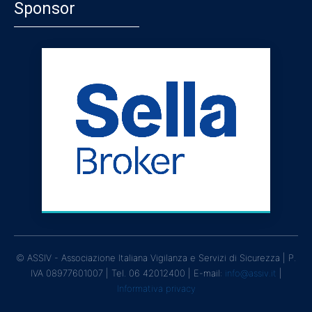
Sponsor
© ASSIV - Associazione Italiana Vigilanza e Servizi di Sicurezza | P.
IVA 08977601007 | Tel. 06 42012400 | E-mail:
info@assiv.it
|
Informativa privacy