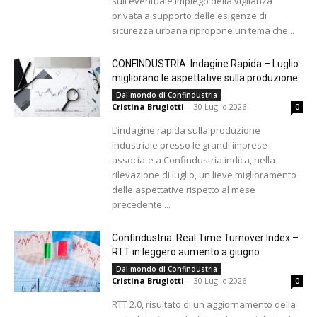
sull'eventuale impiego della vigilanza
privata a supporto delle esigenze di
sicurezza urbana ripropone un tema che...
CONFINDUSTRIA: Indagine Rapida – Luglio:
migliorano le aspettative sulla produzione
Dal mondo di Confindustria
Cristina Brugiotti
-
30 Luglio 2026
0
L’indagine rapida sulla produzione
industriale presso le grandi imprese
associate a Confindustria indica, nella
rilevazione di luglio, un lieve miglioramento
delle aspettative rispetto al mese
precedente:...
Confindustria: Real Time Turnover Index –
RTT in leggero aumento a giugno
Dal mondo di Confindustria
Cristina Brugiotti
-
30 Luglio 2026
0
RTT 2.0, risultato di un aggiornamento della