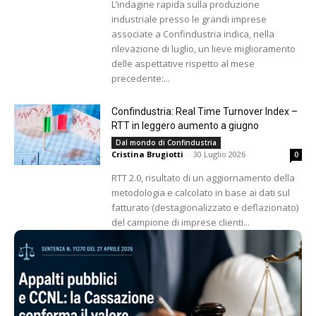
L’indagine rapida sulla produzione
industriale presso le grandi imprese
associate a Confindustria indica, nella
rilevazione di luglio, un lieve miglioramento
delle aspettative rispetto al mese
precedente:...
Confindustria: Real Time Turnover Index –
RTT in leggero aumento a giugno
Dal mondo di Confindustria
Cristina Brugiotti
-
30 Luglio 2026
0
RTT 2.0, risultato di un aggiornamento della
metodologia e calcolato in base ai dati sul
fatturato (destagionalizzato e deflazionato)
del campione di imprese clienti...