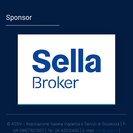
Sponsor
© ASSIV - Associazione Italiana Vigilanza e Servizi di Sicurezza | P.
IVA 08977601007 | Tel. 06 42012400 | E-mail:
info@assiv.it
|