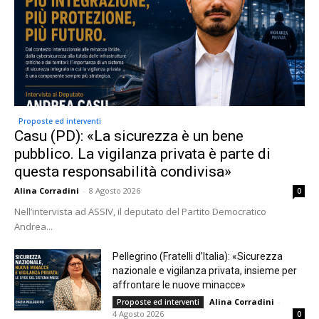
Proposte ed interventi
Casu (PD): «La sicurezza è un bene
pubblico. La vigilanza privata è parte di
questa responsabilità condivisa»
Alina Corradini
-
8 Agosto 2026
0
Nell’intervista ad ASSIV, il deputato del Partito Democratico
Andrea...
Pellegrino (Fratelli d’Italia): «Sicurezza
nazionale e vigilanza privata, insieme per
affrontare le nuove minacce»
Alina Corradini
-
Proposte ed interventi
4 Agosto 2026
0