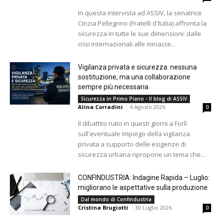
In questa intervista ad ASSIV, la senatrice
Cinzia Pellegrino (Fratelli d'Italia) affronta la
sicurezza in tutte le sue dimensioni: dalle
crisi internazionali alle minacce...
Vigilanza privata e sicurezza: nessuna
sostituzione, ma una collaborazione
sempre più necessaria
Sicurezza in Primo Piano - Il blog di ASSIV
Alina Corradini
-
4 Agosto 2026
0
Il dibattito nato in questi giorni a Forlì
sull'eventuale impiego della vigilanza
privata a supporto delle esigenze di
sicurezza urbana ripropone un tema che...
CONFINDUSTRIA: Indagine Rapida – Luglio:
migliorano le aspettative sulla produzione
Dal mondo di Confindustria
Cristina Brugiotti
-
30 Luglio 2026
0