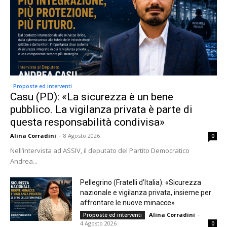
Proposte ed interventi
Casu (PD): «La sicurezza è un bene
pubblico. La vigilanza privata è parte di
questa responsabilità condivisa»
Alina Corradini
-
8 Agosto 2026
0
Nell’intervista ad ASSIV, il deputato del Partito Democratico
Andrea...
Pellegrino (Fratelli d’Italia): «Sicurezza
nazionale e vigilanza privata, insieme per
affrontare le nuove minacce»
Alina Corradini
-
Proposte ed interventi
4 Agosto 2026
0