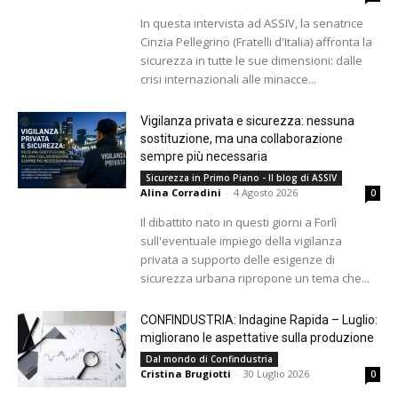
In questa intervista ad ASSIV, la senatrice
Cinzia Pellegrino (Fratelli d'Italia) affronta la
sicurezza in tutte le sue dimensioni: dalle
crisi internazionali alle minacce...
Vigilanza privata e sicurezza: nessuna
sostituzione, ma una collaborazione
sempre più necessaria
Sicurezza in Primo Piano - Il blog di ASSIV
Alina Corradini
-
4 Agosto 2026
0
Il dibattito nato in questi giorni a Forlì
sull'eventuale impiego della vigilanza
privata a supporto delle esigenze di
sicurezza urbana ripropone un tema che...
CONFINDUSTRIA: Indagine Rapida – Luglio:
migliorano le aspettative sulla produzione
Dal mondo di Confindustria
Cristina Brugiotti
-
30 Luglio 2026
0