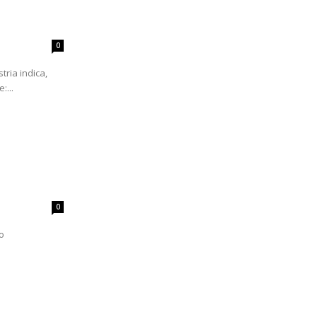
0
tria indica,
:...
0
o