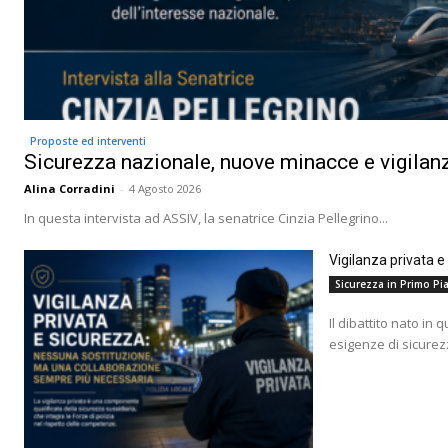
Proposte ed interventi
Sicurezza nazionale, nuove minacce e vigilanz
Alina Corradini
-
4 Agosto 2026
In questa intervista ad ASSIV, la senatrice Cinzia Pellegrino...
Vigilanza privata 
Sicurezza in Primo Pia
Il dibattito nato in 
esigenze di sicurez