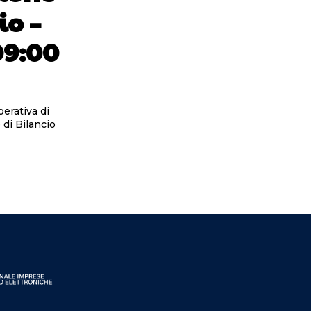
io –
09:00
perativa di
di Bilancio