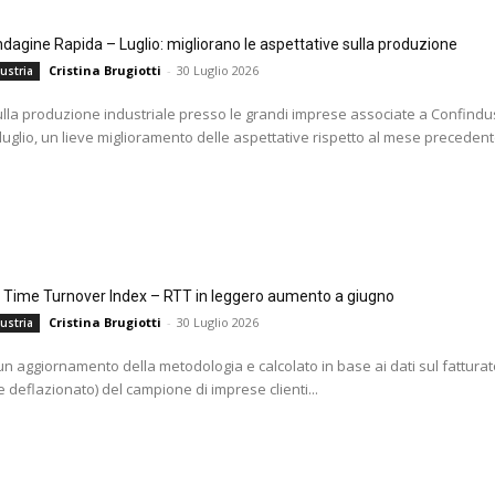
agine Rapida – Luglio: migliorano le aspettative sulla produzione
Cristina Brugiotti
-
30 Luglio 2026
ustria
ulla produzione industriale presso le grandi imprese associate a Confindus
 luglio, un lieve miglioramento delle aspettative rispetto al mese precedente
l Time Turnover Index – RTT in leggero aumento a giugno
Cristina Brugiotti
-
30 Luglio 2026
ustria
i un aggiornamento della metodologia e calcolato in base ai dati sul fatturat
 deflazionato) del campione di imprese clienti...