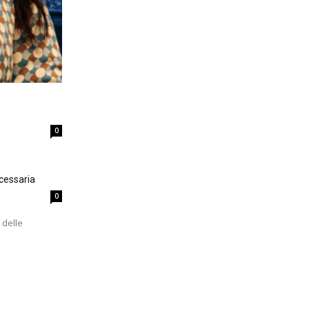
0
cessaria
0
 delle