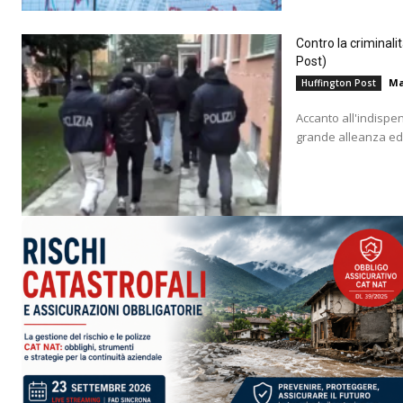
Contro la criminali
Post)
Ma
Huffington Post
Accanto all'indispe
grande alleanza educ