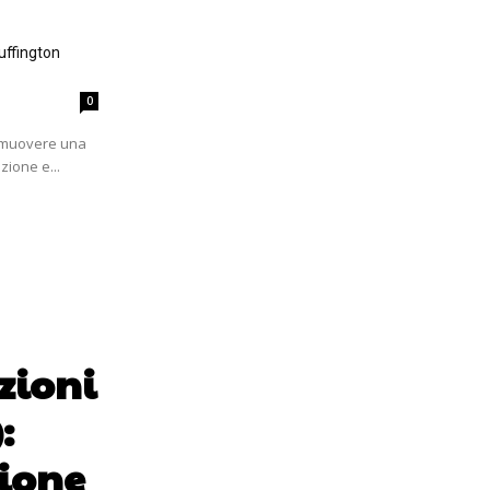
uffington
0
romuovere una
zione e...
zioni
:
ione