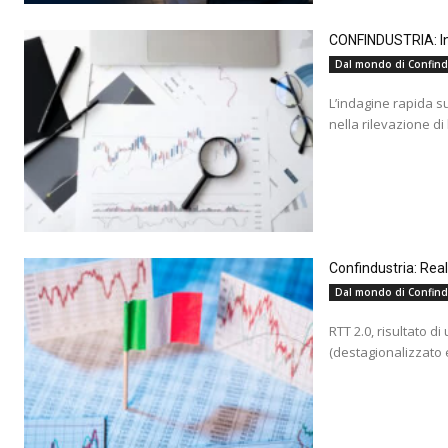
CONFINDUSTRIA: Ind
Dal mondo di Confind
L’indagine rapida s
nella rilevazione di
Confindustria: Rea
Dal mondo di Confind
RTT 2.0, risultato d
(destagionalizzato e