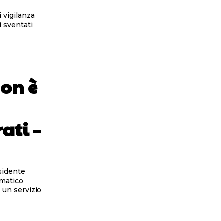
i vigilanza
i sventati
non è
ati –
sidente
ematico
 un servizio