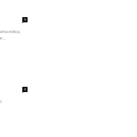
0
tria indica,
:...
0
o