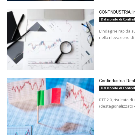
CONFINDUSTRIA: Ind
Dal mondo di Confind
L’indagine rapida s
nella rilevazione di
Confindustria: Rea
Dal mondo di Confind
RTT 2.0, risultato d
(destagionalizzato e