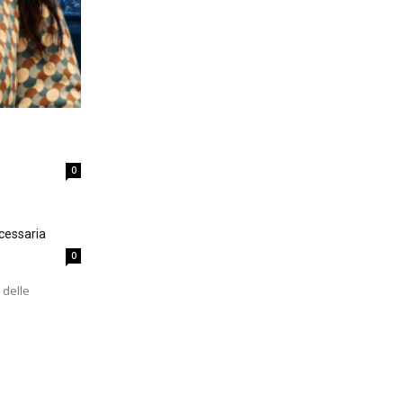
0
cessaria
0
 delle