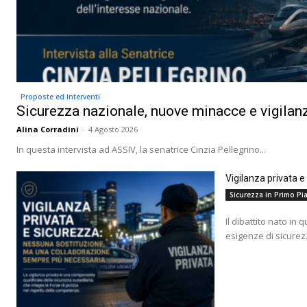
Proposte ed interventi
Sicurezza nazionale, nuove minacce e vigilanz
Alina Corradini
-
4 Agosto 2026
In questa intervista ad ASSIV, la senatrice Cinzia Pellegrino...
Vigilanza privata 
Sicurezza in Primo Pia
Il dibattito nato in 
esigenze di sicurez