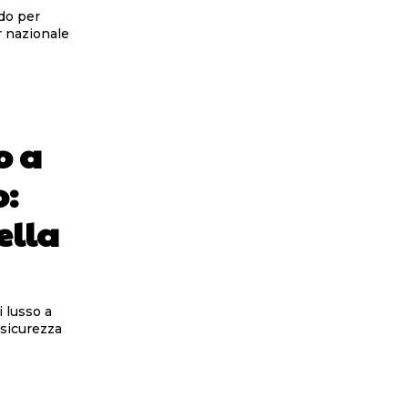
rdo per
r nazionale
o a
o:
ella
i lusso a
 sicurezza