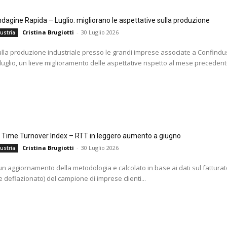
agine Rapida – Luglio: migliorano le aspettative sulla produzione
Cristina Brugiotti
-
30 Luglio 2026
ustria
ulla produzione industriale presso le grandi imprese associate a Confindus
 luglio, un lieve miglioramento delle aspettative rispetto al mese precedente
l Time Turnover Index – RTT in leggero aumento a giugno
Cristina Brugiotti
-
30 Luglio 2026
ustria
i un aggiornamento della metodologia e calcolato in base ai dati sul fatturat
 deflazionato) del campione di imprese clienti...