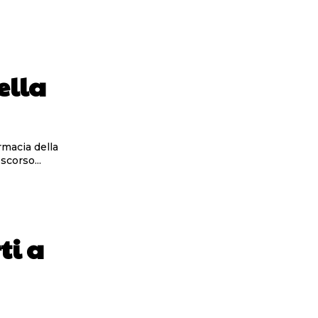
ella
armacia della
scorso...
ti a