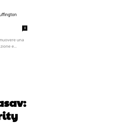
uffington
0
romuovere una
zione e...
asav:
rity