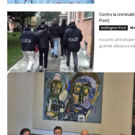
Contro la criminali
Post)
Ma
Huffington Post
Accanto all'indispe
grande alleanza educ